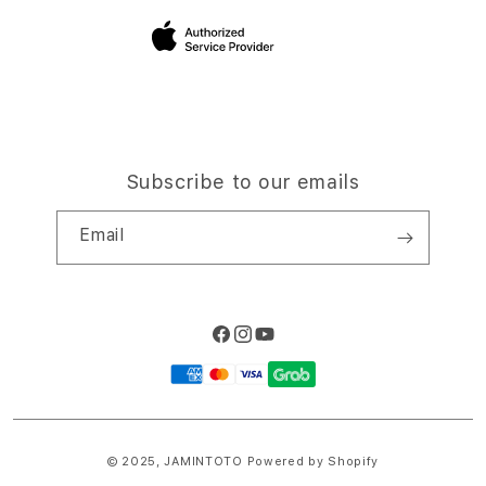
Site Terms of Use
Subscribe to our emails
Email
Facebook
Instagram
YouTube
Payment
methods
© 2025,
JAMINTOTO
Powered by Shopify