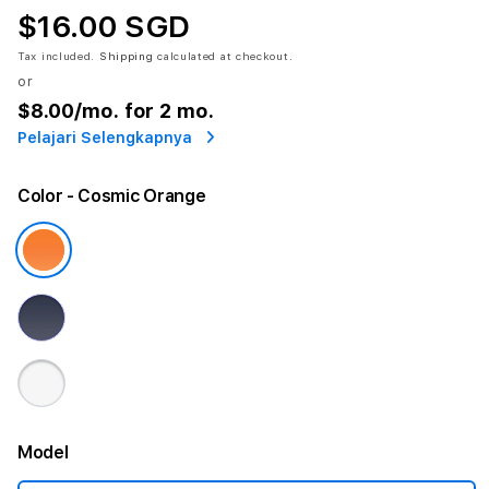
$16.00 SGD
Tax included.
Shipping
calculated at checkout.
or
$8.00
/mo. for 2 mo.
Pelajari Selengkapnya
Color
- Cosmic Orange
Model