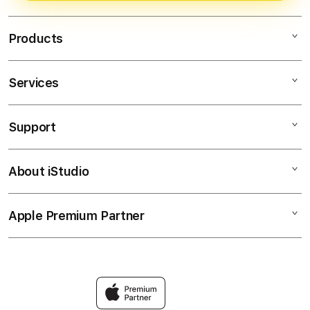
maksimal.
sehingga menjadi pilihan utama
banyak pemain yang mengutamakan
Products
kualitas layanan.
Services
JAMINTOTO
JAMINTOTO LOGIN
Support
AppleCare+
JAMINTOTO MACAU
Corporate
TOTO MACAU
About iStudio
My Account
Toto Macau
AGEN MACAU
Collection & Delivery
Elush Service Provider
MACAU RESMI
Apple Premium Partner
About Us
Returns & Exchanges
Financing Options
TOGEL ONLINE
Find an iStudio near you
Contact Us
Trade-in
AGEN MACAU TERPERCAYA
Why Shop at iStudio
FAQ
Traveller’s Reservation
Elush Corporate Website
Privacy Policy