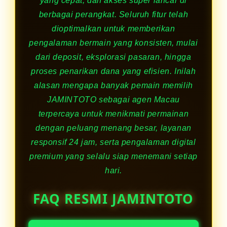
yang cepat, dan akses super lancar di
berbagai perangkat. Seluruh fitur telah
dioptimalkan untuk memberikan
pengalaman bermain yang konsisten, mulai
dari deposit, eksplorasi pasaran, hingga
proses penarikan dana yang efisien. Inilah
alasan mengapa banyak pemain memilih
JAMINTOTO sebagai agen Macau
terpercaya untuk menikmati permainan
dengan peluang menang besar, layanan
responsif 24 jam, serta pengalaman digital
premium yang selalu siap menemani setiap
hari.
FAQ RESMI JAMINTOTO