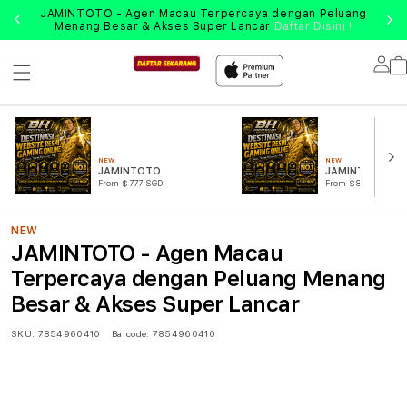
JAMINTOTO - Agen Macau Terpercaya dengan Peluang
Lo
Menang Besar & Akses Super Lancar
Daftar Disini !
Lo
in
NEW
NEW
JAMINTOTO
JAMINTOTO LO
From $777 SGD
From $888 SGD
NEW
JAMINTOTO - Agen Macau
Terpercaya dengan Peluang Menang
Besar & Akses Super Lancar
SKU:
7854960410
Barcode:
7854960410