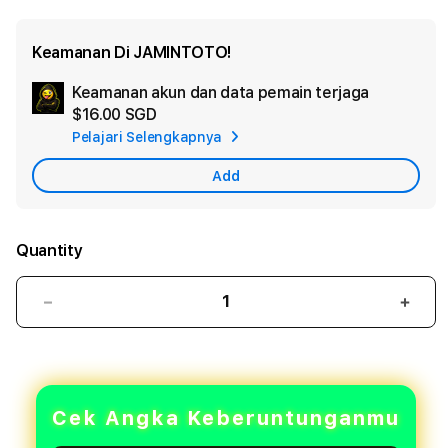
Keamanan Di JAMINTOTO!
Keamanan akun dan data pemain terjaga
Ad
$16.00 SGD
App
Pelajari Selengkapnya
Car
Add
Quantity
Decrease
Incr
quantity
quant
for
for
JAMINTOTO
JAM
-
-
Agen
Agen
Cek Angka Keberuntunganmu
Macau
Maca