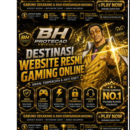
Open
media
4
in
modal