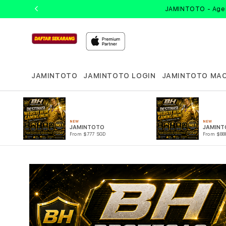
JAMINTOTO - Agen
JAMINTOTO
JAMINTOTO LOGIN
JAMINTOTO MA
NEW
NEW
JAMINTOTO
JAMINT
From $777 SGD
From $88
Skip to
product
information