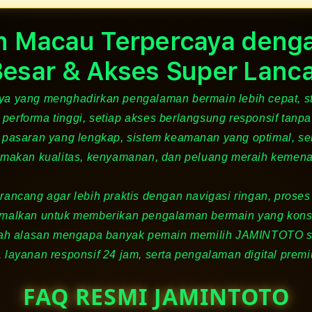
in
modal
 Macau Terpercaya deng
esar & Akses Super Lanc
a yang menghadirkan pengalaman bermain lebih cepat, st
erforma tinggi, setiap akses berlangsung responsif tanpa
n pasaran yang lengkap, sistem keamanan yang optimal, s
tamakan kualitas, kenyamanan, dan peluang meraih kemenan
ncang agar lebih praktis dengan navigasi ringan, proses t
ptimalkan untuk memberikan pengalaman bermain yang konsis
nilah alasan mengapa banyak pemain memilih JAMINTOTO 
ayanan responsif 24 jam, serta pengalaman digital premi
FAQ RESMI JAMINTOTO