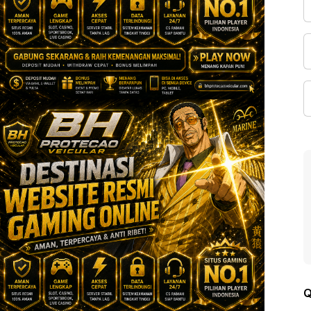
Open
media
3
in
modal
Q