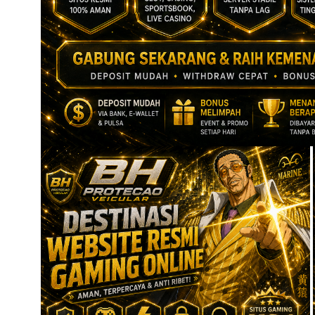
Open
media
1
in
modal