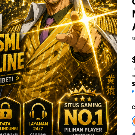
S
T
o
$
P
C