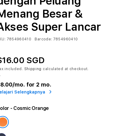
dengan Peluang
Menang Besar &
Akses Super Lancar
KU:
7854960410
Barcode:
7854960410
$16.00 SGD
ax included.
Shipping
calculated at checkout.
r
8.00
/mo. for 2 mo.
elajari Selengkapnya
olor
- Cosmic Orange