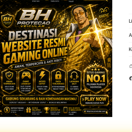
Open
media
7
in
L
modal
A
K
Open
media
9