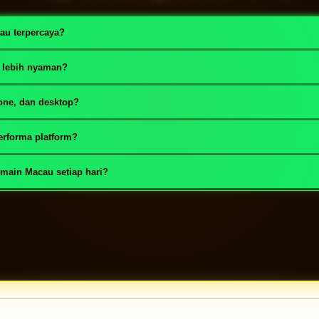
au terpercaya?
dengan akses super lancar, pilihan pasaran yang le
 lebih nyaman?
in terasa lebih nyaman, praktis, dan konsisten setiap h
 yang responsif, waktu muat yang cepat, navigasi yan
one, dan desktop?
inan tanpa gangguan di berbagai perangkat.
alan mulus di Android, iPhone, tablet, laptop, maupun
rforma platform?
aman digunakan kapan saja.
teknologi, optimalisasi server, peningkatan kecepa
ain Macau setiap hari?
tabil, aman, dan memberikan kenyamanan maksimal.
akses super cepat, pasaran yang lengkap, transaks
gga menjadi pilihan utama banyak pemain yang mengut