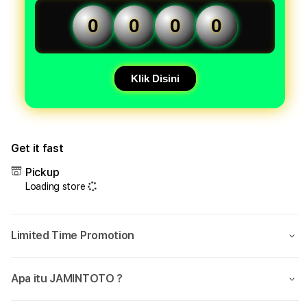
Terpercaya
Terp
dengan
deng
0
0
0
0
Peluang
Pelu
Menang
Men
Besar
Besa
&
&
Klik Disini
Akses
Akse
Super
Supe
Lancar
Lanc
Get it fast
Pickup
Loading store
Limited Time Promotion
Apa itu JAMINTOTO ?