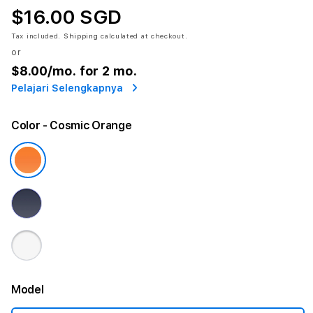
$16.00 SGD
Tax included.
Shipping
calculated at checkout.
or
$8.00
/mo. for 2 mo.
Pelajari Selengkapnya
Color
- Cosmic Orange
Model