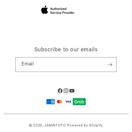
Site Terms of Use
Subscribe to our emails
Email
Facebook
Instagram
YouTube
Payment
methods
© 2025,
JAMINTOTO
Powered by Shopify