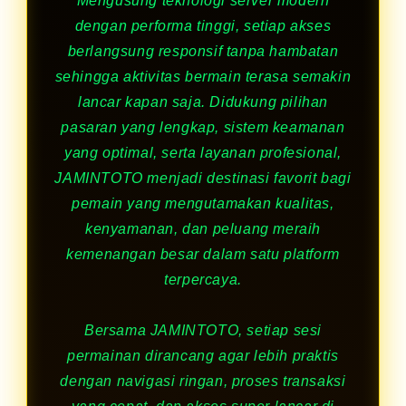
Mengusung teknologi server modern
dengan performa tinggi, setiap akses
berlangsung responsif tanpa hambatan
sehingga aktivitas bermain terasa semakin
lancar kapan saja. Didukung pilihan
pasaran yang lengkap, sistem keamanan
yang optimal, serta layanan profesional,
JAMINTOTO menjadi destinasi favorit bagi
pemain yang mengutamakan kualitas,
kenyamanan, dan peluang meraih
kemenangan besar dalam satu platform
terpercaya.
Bersama JAMINTOTO, setiap sesi
permainan dirancang agar lebih praktis
dengan navigasi ringan, proses transaksi