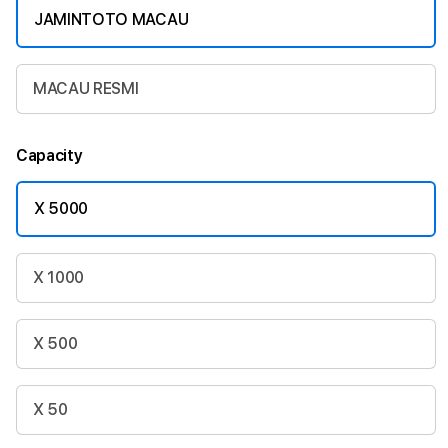
JAMINTOTO MACAU
MACAU RESMI
Capacity
X 5000
X 1000
X 500
X 50