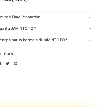
Loading store
imited Time Promotion
pa itu JAMINTOTO ?
enapa harus bermain di JAMINTOTO?
Share