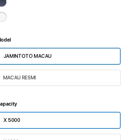
odel
JAMINTOTO MACAU
MACAU RESMI
apacity
X 5000