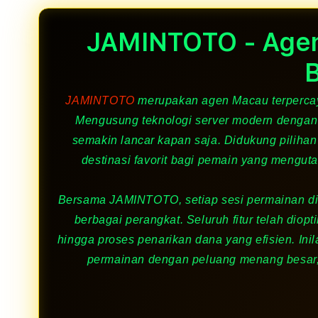
in
modal
JAMINTOTO - Agen
B
JAMINTOTO
merupakan agen Macau terpercay
Mengusung teknologi server modern dengan p
semakin lancar kapan saja. Didukung piliha
destinasi favorit bagi pemain yang mengu
Bersama JAMINTOTO, setiap sesi permainan dira
berbagai perangkat. Seluruh fitur telah dio
hingga proses penarikan dana yang efisien. I
permainan dengan peluang menang besar, l