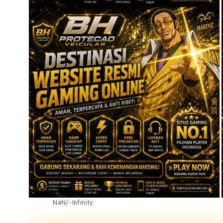
Open
media
6
in
modal
Open
of
NaN
/
-Infinity
media
8