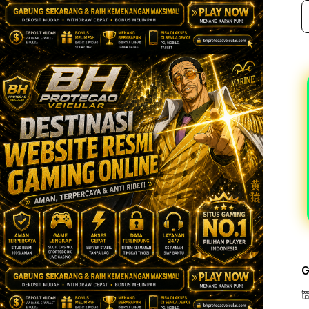
Open
media
5
in
modal
G