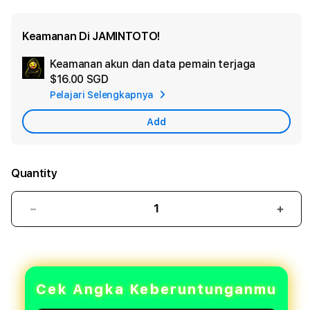
Keamanan Di JAMINTOTO!
Keamanan akun dan data pemain terjaga
Ad
$16.00 SGD
App
Pelajari Selengkapnya
Car
Add
Quantity
Decrease
Incr
quantity
quant
for
for
JAMINTOTO
JAM
-
-
Agen
Agen
Cek Angka Keberuntunganmu
Macau
Maca