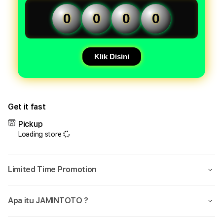
Terpercaya
Terp
dengan
deng
0
0
0
0
Peluang
Pelu
Menang
Men
Besar
Besa
&
&
Klik Disini
Akses
Akse
Super
Supe
Lancar
Lanc
Get it fast
Pickup
Loading store
Limited Time Promotion
Apa itu JAMINTOTO ?