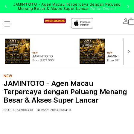
JAMINTOTO - Agen Macau Terpercaya dengan Peluang
Lo
Menang Besar & Akses Super Lancar
Daftar Disini !
Lo
in
NEW
NEW
JAMINTOTO
JAMINTOTO LO
From $777 SGD
From $888 SGD
NEW
JAMINTOTO - Agen Macau
Terpercaya dengan Peluang Menang
Besar & Akses Super Lancar
SKU:
7854960410
Barcode:
7854960410