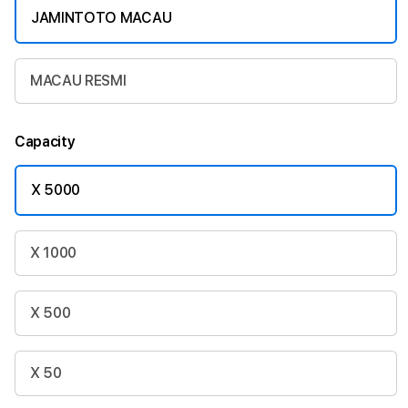
JAMINTOTO MACAU
MACAU RESMI
Capacity
X 5000
X 1000
X 500
X 50