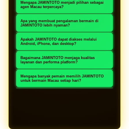
Mengapa JAMINTOTO menjadi pilihan sebagai
agen Macau terpercaya?
JAMINTOTO menghadirkan platform
Apa yang membuat pengalaman bermain di
modern dengan akses super lancar,
JAMINTOTO lebih nyaman?
pilihan pasaran yang lengkap, sistem
Seluruh fitur dirancang dengan
Apakah JAMINTOTO dapat diakses melalui
yang stabil, serta layanan profesional
teknologi yang responsif, waktu
Android, iPhone, dan desktop?
sehingga setiap aktivitas bermain
muat yang cepat, navigasi yang
Ya. Platform telah dioptimalkan agar
terasa lebih nyaman, praktis, dan
Bagaimana JAMINTOTO menjaga kualitas
ringan, dan performa server yang
berjalan mulus di Android, iPhone,
layanan dan performa platform?
konsisten setiap hari.
stabil sehingga pengguna dapat
tablet, laptop, maupun desktop.
JAMINTOTO terus melakukan
menikmati permainan tanpa
Mengapa banyak pemain memilih JAMINTOTO
Tampilan adaptif dan sistem yang
pengembangan teknologi,
untuk bermain Macau setiap hari?
gangguan di berbagai perangkat.
responsif membuat seluruh fitur
optimalisasi server, peningkatan
Karena JAMINTOTO menawarkan
tetap nyaman digunakan kapan saja.
kecepatan akses, serta pembaruan
kombinasi akses super cepat,
sistem secara berkala agar
pasaran yang lengkap, transaksi
pengalaman bermain tetap stabil,
praktis, sistem yang konsisten, serta
aman, dan memberikan kenyamanan
peluang bermain yang lebih optimal