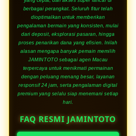
yang cepat, dan akses super lancar di
berbagai perangkat. Seluruh fitur telah
dioptimalkan untuk memberikan
pengalaman bermain yang konsisten, mulai
dari deposit, eksplorasi pasaran, hingga
proses penarikan dana yang efisien. Inilah
alasan mengapa banyak pemain memilih
JAMINTOTO sebagai agen Macau
terpercaya untuk menikmati permainan
dengan peluang menang besar, layanan
responsif 24 jam, serta pengalaman digital
premium yang selalu siap menemani setiap
hari.
FAQ RESMI JAMINTOTO