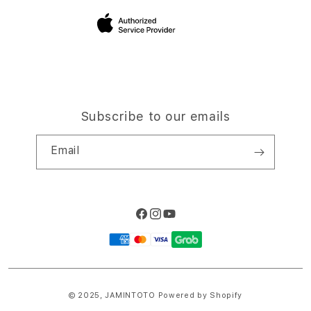
Site Terms of Use
Subscribe to our emails
Email
Facebook
Instagram
YouTube
Payment
methods
© 2025,
JAMINTOTO
Powered by Shopify