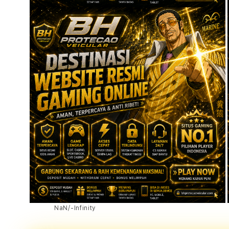
Open
media
6
in
modal
Open
of
NaN
/
-Infinity
media
8