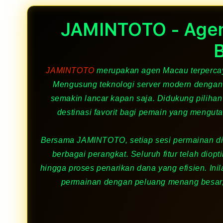
in
modal
JAMINTOTO - Agen
B
JAMINTOTO
merupakan agen Macau terpercay
Mengusung teknologi server modern dengan p
semakin lancar kapan saja. Didukung piliha
destinasi favorit bagi pemain yang mengu
Bersama JAMINTOTO, setiap sesi permainan dira
berbagai perangkat. Seluruh fitur telah dio
hingga proses penarikan dana yang efisien. I
permainan dengan peluang menang besar, l