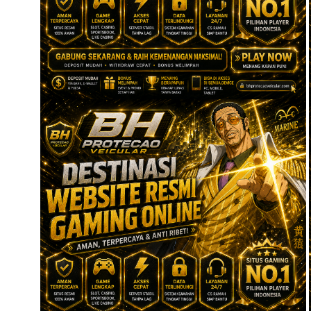
Open
media
2
in
modal