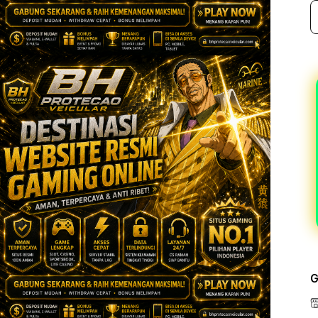
Open
media
5
in
modal
G