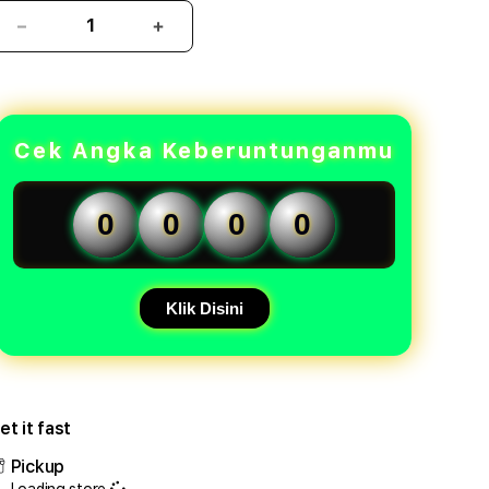
Decrease
Increase
quantity
quantity
for
for
JAMINTOTO
JAMINTOTO
-
-
Cek Angka Keberuntunganmu
Agen
Agen
Macau
Macau
Terpercaya
Terpercaya
0
0
0
0
dengan
dengan
Peluang
Peluang
Menang
Menang
Besar
Besar
Klik Disini
&
&
Akses
Akses
Super
Super
Lancar
Lancar
et it fast
Pickup