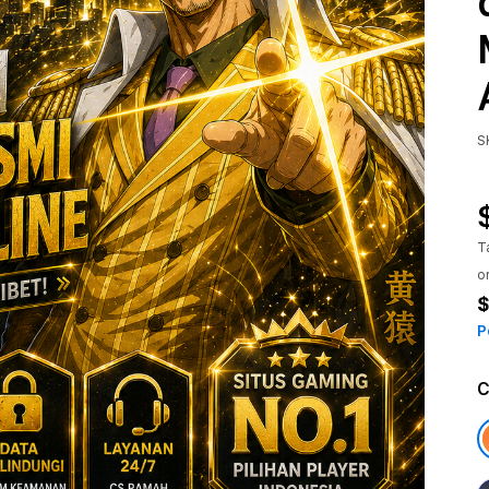
S
T
o
$
P
C