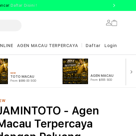
ancar
Daftar Disini !
Log
Cart
in
NLINE
AGEN MACAU TERPERCAYA
Daftar
Login
NEW
AGEN MACAU
TOTO MACAU
From $555 SGD
From $999.00 SGD
EW
JAMINTOTO - Agen
Macau Terpercaya