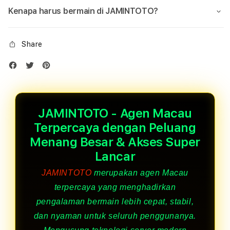
Kenapa harus bermain di JAMINTOTO?
Share
JAMINTOTO - Agen Macau
Terpercaya dengan Peluang
Menang Besar & Akses Super
Lancar
JAMINTOTO
merupakan agen Macau
terpercaya yang menghadirkan
pengalaman bermain lebih cepat, stabil,
dan nyaman untuk seluruh penggunanya.