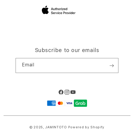
Site Terms of Use
Subscribe to our emails
Email
Facebook
Instagram
YouTube
Payment
methods
© 2025,
JAMINTOTO
Powered by Shopify