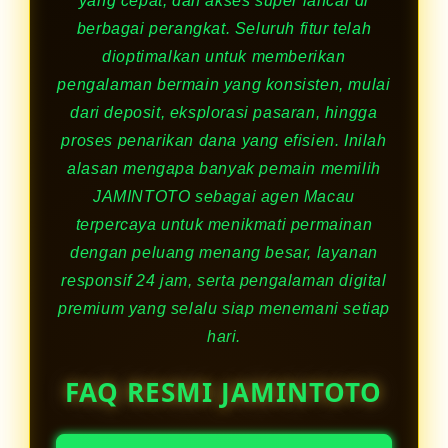
yang cepat, dan akses super lancar di
berbagai perangkat. Seluruh fitur telah
dioptimalkan untuk memberikan
pengalaman bermain yang konsisten, mulai
dari deposit, eksplorasi pasaran, hingga
proses penarikan dana yang efisien. Inilah
alasan mengapa banyak pemain memilih
JAMINTOTO sebagai agen Macau
terpercaya untuk menikmati permainan
dengan peluang menang besar, layanan
responsif 24 jam, serta pengalaman digital
premium yang selalu siap menemani setiap
hari.
FAQ RESMI JAMINTOTO