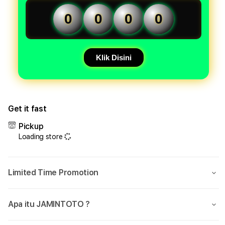
Terpercaya
Terp
dengan
deng
0
0
0
0
Peluang
Pelu
Menang
Men
Besar
Besa
&
&
Klik Disini
Akses
Akse
Super
Supe
Lancar
Lanc
Get it fast
Pickup
Loading store
Limited Time Promotion
Apa itu JAMINTOTO ?