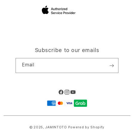
Site Terms of Use
Subscribe to our emails
Email
Facebook
Instagram
YouTube
Payment
methods
© 2025,
JAMINTOTO
Powered by Shopify