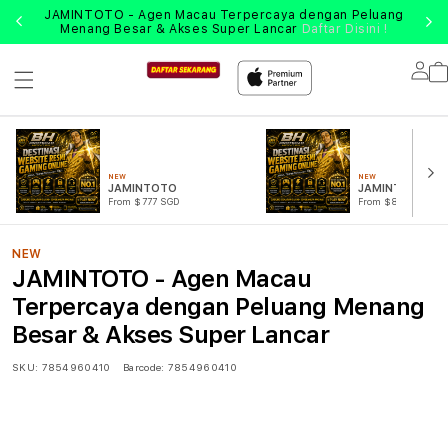
JAMINTOTO - Agen Macau Terpercaya dengan Peluang
Lo
Menang Besar & Akses Super Lancar
Daftar Disini !
Lo
in
NEW
NEW
JAMINTOTO
JAMINTOTO LO
From $777 SGD
From $888 SGD
NEW
JAMINTOTO - Agen Macau
Terpercaya dengan Peluang Menang
Besar & Akses Super Lancar
SKU:
7854960410
Barcode:
7854960410