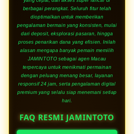
yang cepat, dan akses super lancar di
berbagai perangkat. Seluruh fitur telah
dioptimalkan untuk memberikan
pengalaman bermain yang konsisten, mulai
dari deposit, eksplorasi pasaran, hingga
proses penarikan dana yang efisien. Inilah
alasan mengapa banyak pemain memilih
JAMINTOTO sebagai agen Macau
terpercaya untuk menikmati permainan
dengan peluang menang besar, layanan
responsif 24 jam, serta pengalaman digital
premium yang selalu siap menemani setiap
hari.
FAQ RESMI JAMINTOTO