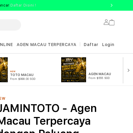
ancar
Daftar Disini !
Log
Cart
in
NLINE
AGEN MACAU TERPERCAYA
Daftar
Login
NEW
AGEN MACAU
TOTO MACAU
From $555 SGD
From $999.00 SGD
EW
JAMINTOTO - Agen
Macau Terpercaya