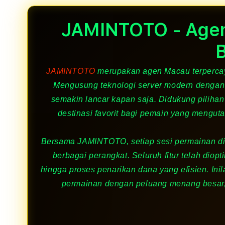
in
modal
JAMINTOTO - Agen
B
JAMINTOTO
merupakan agen Macau terpercay
Mengusung teknologi server modern dengan p
semakin lancar kapan saja. Didukung piliha
destinasi favorit bagi pemain yang mengu
Bersama JAMINTOTO, setiap sesi permainan dira
berbagai perangkat. Seluruh fitur telah dio
hingga proses penarikan dana yang efisien. I
permainan dengan peluang menang besar, l