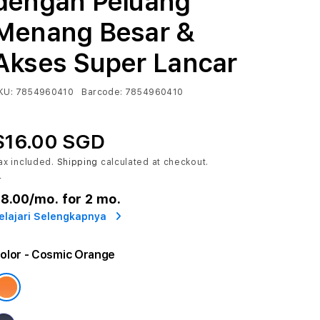
dengan Peluang
Menang Besar &
Akses Super Lancar
KU:
7854960410
Barcode:
7854960410
$16.00 SGD
ax included.
Shipping
calculated at checkout.
r
8.00
/mo. for 2 mo.
elajari Selengkapnya
olor
- Cosmic Orange