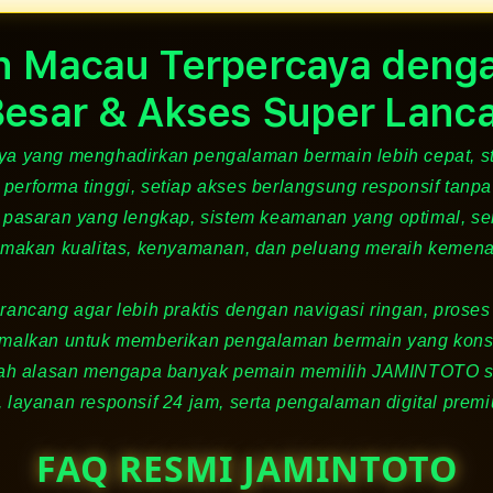
in
modal
 Macau Terpercaya deng
esar & Akses Super Lanc
a yang menghadirkan pengalaman bermain lebih cepat, st
erforma tinggi, setiap akses berlangsung responsif tanpa
n pasaran yang lengkap, sistem keamanan yang optimal, s
tamakan kualitas, kenyamanan, dan peluang meraih kemenan
ncang agar lebih praktis dengan navigasi ringan, proses t
ptimalkan untuk memberikan pengalaman bermain yang konsis
nilah alasan mengapa banyak pemain memilih JAMINTOTO 
ayanan responsif 24 jam, serta pengalaman digital premi
FAQ RESMI JAMINTOTO