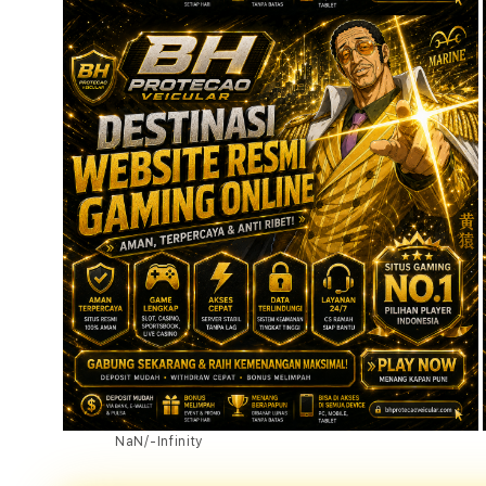
Open
media
6
in
modal
Open
of
NaN
/
-Infinity
media
8