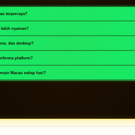
au terpercaya?
dengan akses super lancar, pilihan pasaran yang le
 lebih nyaman?
in terasa lebih nyaman, praktis, dan konsisten setiap h
 yang responsif, waktu muat yang cepat, navigasi yan
one, dan desktop?
inan tanpa gangguan di berbagai perangkat.
alan mulus di Android, iPhone, tablet, laptop, maupun
rforma platform?
aman digunakan kapan saja.
teknologi, optimalisasi server, peningkatan kecepa
ain Macau setiap hari?
tabil, aman, dan memberikan kenyamanan maksimal.
akses super cepat, pasaran yang lengkap, transaks
gga menjadi pilihan utama banyak pemain yang mengut