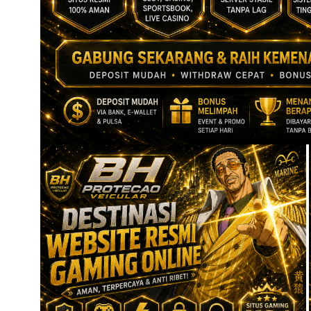
Open
media
1
in
modal