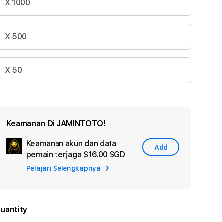
X 1000
X 500
X 50
Keamanan Di JAMINTOTO!
Keamanan akun dan data
Add
Add
pemain terjaga
$16.00 SGD
Apple
Pelajari Selengkapnya
Care
uantity