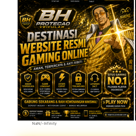
Open
media
6
in
modal
Open
of
NaN
/
-Infinity
media
8