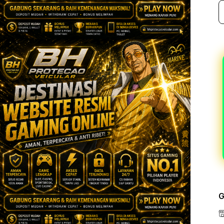
Open
media
5
in
modal
G