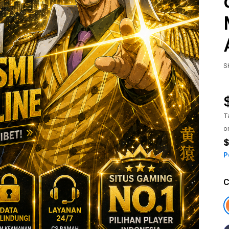
S
T
o
$
P
C