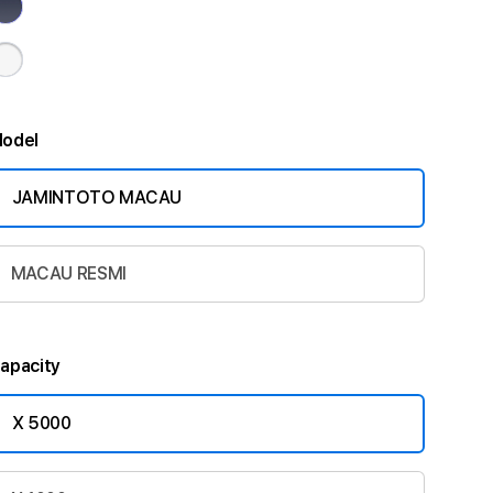
odel
JAMINTOTO MACAU
MACAU RESMI
apacity
X 5000