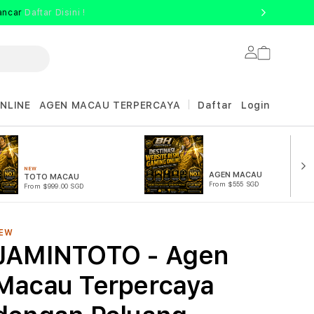
ancar
Daftar Disini !
Log
Cart
in
NLINE
AGEN MACAU TERPERCAYA
Daftar
Login
NEW
AGEN MACAU
TOTO MACAU
From $555 SGD
From $999.00 SGD
EW
JAMINTOTO - Agen
Macau Terpercaya