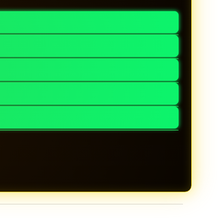
ngkap, sistem yang stabil, serta layanan
ari.
g ringan, dan performa server yang stabil
 desktop. Tampilan adaptif dan sistem yang
tan akses, serta pembaruan sistem secara
i praktis, sistem yang konsisten, serta
amakan kualitas layanan.