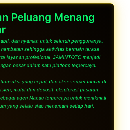
an Peluang Menang
ar
abil, dan nyaman untuk seluruh penggunanya.
 hambatan sehingga aktivitas bermain terasa
erta layanan profesional, JAMINTOTO menjadi
gan besar dalam satu platform terpercaya.
ransaksi yang cepat, dan akses super lancar di
ten, mulai dari deposit, eksplorasi pasaran,
sebagai agen Macau terpercaya untuk menikmati
um yang selalu siap menemani setiap hari.