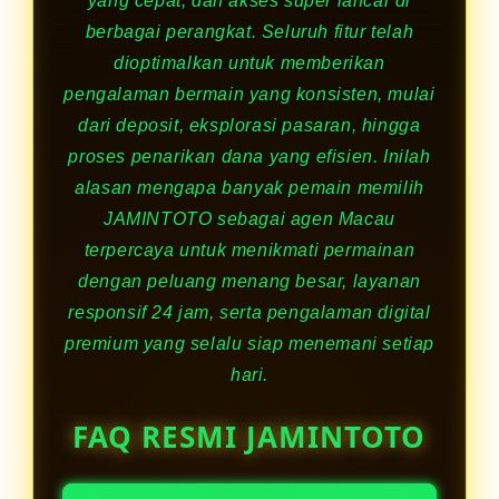
yang cepat, dan akses super lancar di
berbagai perangkat. Seluruh fitur telah
dioptimalkan untuk memberikan
pengalaman bermain yang konsisten, mulai
dari deposit, eksplorasi pasaran, hingga
proses penarikan dana yang efisien. Inilah
alasan mengapa banyak pemain memilih
JAMINTOTO sebagai agen Macau
terpercaya untuk menikmati permainan
dengan peluang menang besar, layanan
responsif 24 jam, serta pengalaman digital
premium yang selalu siap menemani setiap
hari.
FAQ RESMI JAMINTOTO