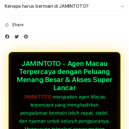
Kenapa harus bermain di JAMINTOTO?
Share
JAMINTOTO - Agen Macau
Terpercaya dengan Peluang
Menang Besar & Akses Super
Lancar
JAMINTOTO
merupakan agen Macau
terpercaya yang menghadirkan
pengalaman bermain lebih cepat, stabil,
dan nyaman untuk seluruh penggunanya.