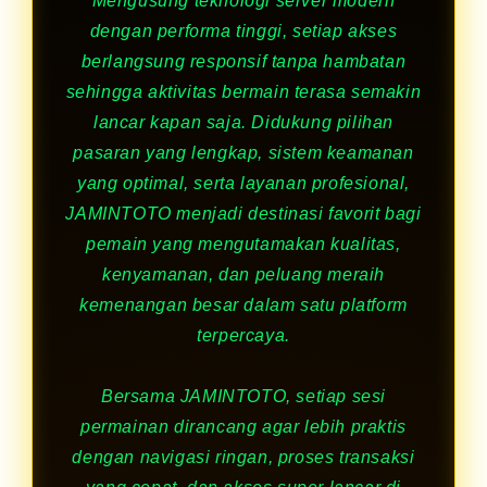
Mengusung teknologi server modern
dengan performa tinggi, setiap akses
berlangsung responsif tanpa hambatan
sehingga aktivitas bermain terasa semakin
lancar kapan saja. Didukung pilihan
pasaran yang lengkap, sistem keamanan
yang optimal, serta layanan profesional,
JAMINTOTO menjadi destinasi favorit bagi
pemain yang mengutamakan kualitas,
kenyamanan, dan peluang meraih
kemenangan besar dalam satu platform
terpercaya.
Bersama JAMINTOTO, setiap sesi
permainan dirancang agar lebih praktis
dengan navigasi ringan, proses transaksi