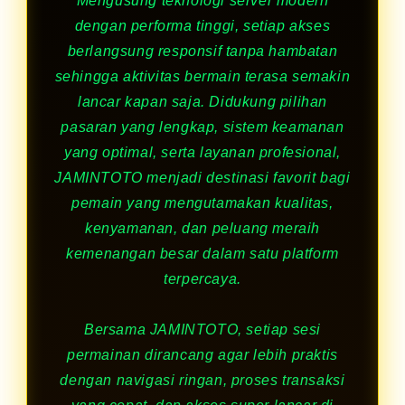
Mengusung teknologi server modern
dengan performa tinggi, setiap akses
berlangsung responsif tanpa hambatan
sehingga aktivitas bermain terasa semakin
lancar kapan saja. Didukung pilihan
pasaran yang lengkap, sistem keamanan
yang optimal, serta layanan profesional,
JAMINTOTO menjadi destinasi favorit bagi
pemain yang mengutamakan kualitas,
kenyamanan, dan peluang meraih
kemenangan besar dalam satu platform
terpercaya.
Bersama JAMINTOTO, setiap sesi
permainan dirancang agar lebih praktis
dengan navigasi ringan, proses transaksi