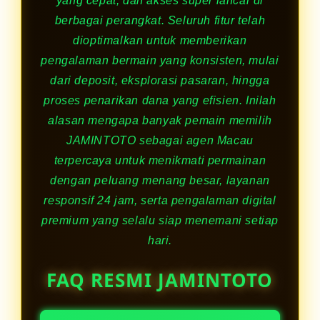
yang cepat, dan akses super lancar di
berbagai perangkat. Seluruh fitur telah
dioptimalkan untuk memberikan
pengalaman bermain yang konsisten, mulai
dari deposit, eksplorasi pasaran, hingga
proses penarikan dana yang efisien. Inilah
alasan mengapa banyak pemain memilih
JAMINTOTO sebagai agen Macau
terpercaya untuk menikmati permainan
dengan peluang menang besar, layanan
responsif 24 jam, serta pengalaman digital
premium yang selalu siap menemani setiap
hari.
FAQ RESMI JAMINTOTO