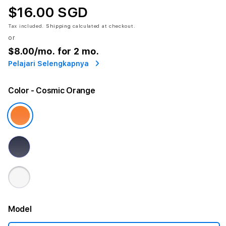
$16.00 SGD
Tax included.
Shipping
calculated at checkout.
or
$8.00
/mo. for 2 mo.
Pelajari Selengkapnya
Color
- Cosmic Orange
Model