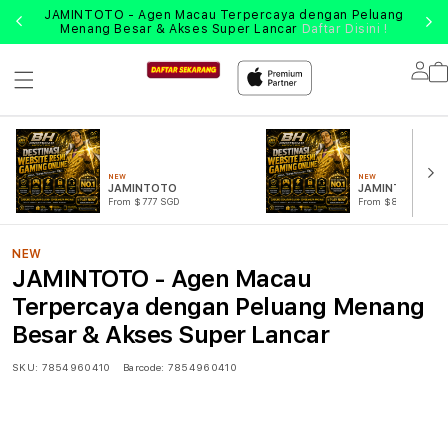
JAMINTOTO - Agen Macau Terpercaya dengan Peluang
Lo
Menang Besar & Akses Super Lancar
Daftar Disini !
Lo
in
NEW
NEW
JAMINTOTO
JAMINTOTO LO
From $777 SGD
From $888 SGD
NEW
JAMINTOTO - Agen Macau
Terpercaya dengan Peluang Menang
Besar & Akses Super Lancar
SKU:
7854960410
Barcode:
7854960410