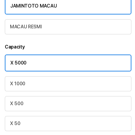
JAMINTOTO MACAU
MACAU RESMI
Capacity
X 5000
X 1000
X 500
X 50