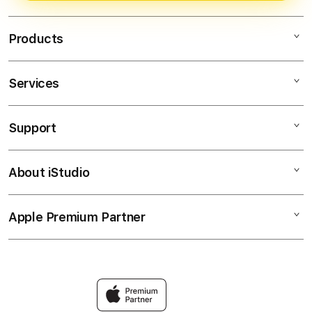
maksimal.
sehingga menjadi pilihan utama
banyak pemain yang mengutamakan
Products
kualitas layanan.
Services
JAMINTOTO
JAMINTOTO LOGIN
Support
AppleCare+
JAMINTOTO MACAU
Corporate
TOTO MACAU
About iStudio
My Account
Toto Macau
AGEN MACAU
Collection & Delivery
Elush Service Provider
MACAU RESMI
Apple Premium Partner
About Us
Returns & Exchanges
Financing Options
TOGEL ONLINE
Find an iStudio near you
Contact Us
Trade-in
AGEN MACAU TERPERCAYA
Why Shop at iStudio
FAQ
Traveller’s Reservation
Elush Corporate Website
Privacy Policy