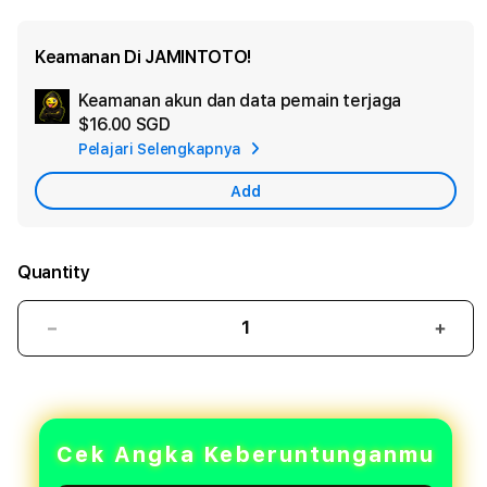
Keamanan Di JAMINTOTO!
Keamanan akun dan data pemain terjaga
Ad
$16.00 SGD
App
Pelajari Selengkapnya
Car
Add
Quantity
Decrease
Incr
quantity
quant
for
for
JAMINTOTO
JAM
-
-
Agen
Agen
Cek Angka Keberuntunganmu
Macau
Maca