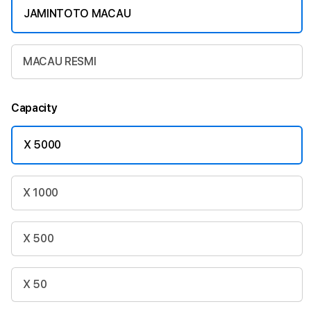
JAMINTOTO MACAU
MACAU RESMI
Capacity
X 5000
X 1000
X 500
X 50