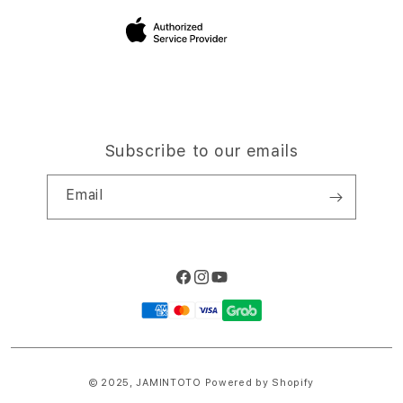
Site Terms of Use
Subscribe to our emails
Email
Facebook
Instagram
YouTube
Payment
methods
© 2025,
JAMINTOTO
Powered by Shopify