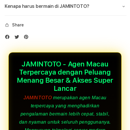
Kenapa harus bermain di JAMINTOTO?
Share
JAMINTOTO - Agen Macau
Terpercaya dengan Peluang
Menang Besar & Akses Super
Lancar
JAMINTOTO
merupakan agen Macau
terpercaya yang menghadirkan
pengalaman bermain lebih cepat, stabil,
dan nyaman untuk seluruh penggunanya.