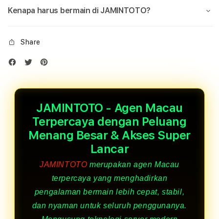
Kenapa harus bermain di JAMINTOTO?
Share
JAMINTOTO - Agen Macau
Terpercaya dengan Peluang
Menang Besar & Akses Super
Lancar
JAMINTOTO
merupakan agen Macau
terpercaya yang menghadirkan
pengalaman bermain lebih cepat, stabil,
dan nyaman untuk seluruh penggunanya.