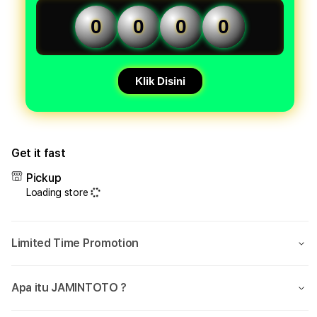
Terpercaya
Terp
dengan
deng
0
0
0
0
Peluang
Pelu
Menang
Men
Besar
Besa
&
&
Klik Disini
Akses
Akse
Super
Supe
Lancar
Lanc
Get it fast
Pickup
Loading store
Limited Time Promotion
Apa itu JAMINTOTO ?