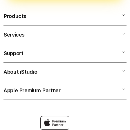
maksimal.
sehingga menjadi pilihan utama
banyak pemain yang mengutamakan
Products
kualitas layanan.
Services
JAMINTOTO
JAMINTOTO LOGIN
Support
AppleCare+
JAMINTOTO MACAU
Corporate
TOTO MACAU
About iStudio
My Account
Toto Macau
AGEN MACAU
Collection & Delivery
Elush Service Provider
MACAU RESMI
Apple Premium Partner
About Us
Returns & Exchanges
Financing Options
TOGEL ONLINE
Find an iStudio near you
Contact Us
Trade-in
AGEN MACAU TERPERCAYA
Why Shop at iStudio
FAQ
Traveller’s Reservation
Elush Corporate Website
Privacy Policy