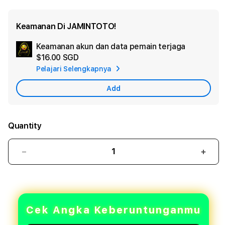
Keamanan Di JAMINTOTO!
Keamanan akun dan data pemain terjaga
Ad
$16.00 SGD
App
Pelajari Selengkapnya
Car
Add
Quantity
Decrease
Incr
quantity
quant
for
for
JAMINTOTO
JAM
-
-
Agen
Agen
Cek Angka Keberuntunganmu
Macau
Maca