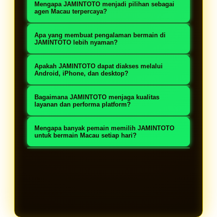
Mengapa JAMINTOTO menjadi pilihan sebagai
agen Macau terpercaya?
JAMINTOTO menghadirkan platform
Apa yang membuat pengalaman bermain di
modern dengan akses super lancar,
JAMINTOTO lebih nyaman?
pilihan pasaran yang lengkap, sistem
Seluruh fitur dirancang dengan
Apakah JAMINTOTO dapat diakses melalui
yang stabil, serta layanan profesional
teknologi yang responsif, waktu
Android, iPhone, dan desktop?
sehingga setiap aktivitas bermain
muat yang cepat, navigasi yang
Ya. Platform telah dioptimalkan agar
terasa lebih nyaman, praktis, dan
Bagaimana JAMINTOTO menjaga kualitas
ringan, dan performa server yang
berjalan mulus di Android, iPhone,
layanan dan performa platform?
konsisten setiap hari.
stabil sehingga pengguna dapat
tablet, laptop, maupun desktop.
JAMINTOTO terus melakukan
menikmati permainan tanpa
Mengapa banyak pemain memilih JAMINTOTO
Tampilan adaptif dan sistem yang
pengembangan teknologi,
untuk bermain Macau setiap hari?
gangguan di berbagai perangkat.
responsif membuat seluruh fitur
optimalisasi server, peningkatan
Karena JAMINTOTO menawarkan
tetap nyaman digunakan kapan saja.
kecepatan akses, serta pembaruan
kombinasi akses super cepat,
sistem secara berkala agar
pasaran yang lengkap, transaksi
pengalaman bermain tetap stabil,
praktis, sistem yang konsisten, serta
aman, dan memberikan kenyamanan
peluang bermain yang lebih optimal