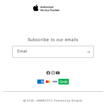
Site Terms of Use
Subscribe to our emails
Email
Facebook
Instagram
YouTube
Payment
methods
© 2025,
JAMINTOTO
Powered by Shopify