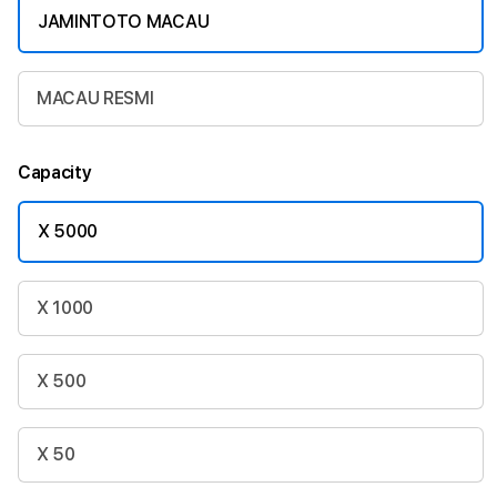
JAMINTOTO MACAU
MACAU RESMI
Capacity
X 5000
X 1000
X 500
X 50