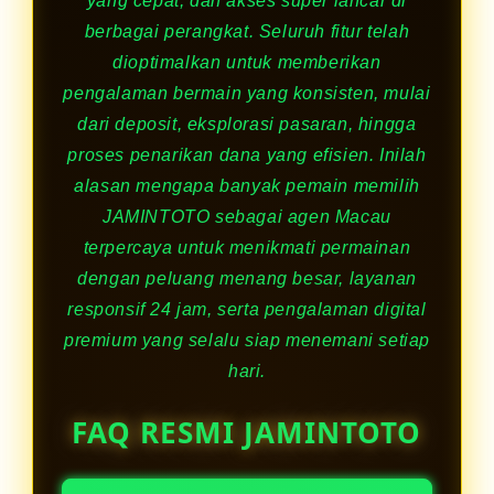
yang cepat, dan akses super lancar di
berbagai perangkat. Seluruh fitur telah
dioptimalkan untuk memberikan
pengalaman bermain yang konsisten, mulai
dari deposit, eksplorasi pasaran, hingga
proses penarikan dana yang efisien. Inilah
alasan mengapa banyak pemain memilih
JAMINTOTO sebagai agen Macau
terpercaya untuk menikmati permainan
dengan peluang menang besar, layanan
responsif 24 jam, serta pengalaman digital
premium yang selalu siap menemani setiap
hari.
FAQ RESMI JAMINTOTO