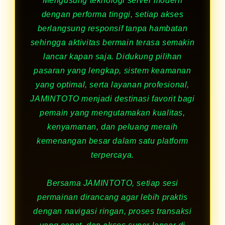
Mengusung teknologi server modern
dengan performa tinggi, setiap akses
berlangsung responsif tanpa hambatan
sehingga aktivitas bermain terasa semakin
lancar kapan saja. Didukung pilihan
pasaran yang lengkap, sistem keamanan
yang optimal, serta layanan profesional,
JAMINTOTO menjadi destinasi favorit bagi
pemain yang mengutamakan kualitas,
kenyamanan, dan peluang meraih
kemenangan besar dalam satu platform
terpercaya.
Bersama JAMINTOTO, setiap sesi
permainan dirancang agar lebih praktis
dengan navigasi ringan, proses transaksi