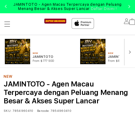
JAMINTOTO - Agen Macau Terpercaya dengan Peluang
Lo
Menang Besar & Akses Super Lancar
Daftar Disini !
Lo
in
NEW
NEW
JAMINTOTO
JAMINTOTO LO
From $777 SGD
From $888 SGD
NEW
JAMINTOTO - Agen Macau
Terpercaya dengan Peluang Menang
Besar & Akses Super Lancar
SKU:
7854960410
Barcode:
7854960410