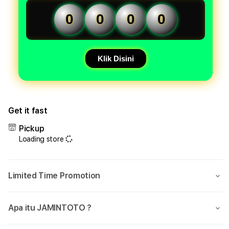
Terpercaya
Terp
dengan
deng
0
0
0
0
Peluang
Pelu
Menang
Men
Besar
Besa
&
&
Klik Disini
Akses
Akse
Super
Supe
Lancar
Lanc
Get it fast
Pickup
Loading store
Limited Time Promotion
Apa itu JAMINTOTO ?