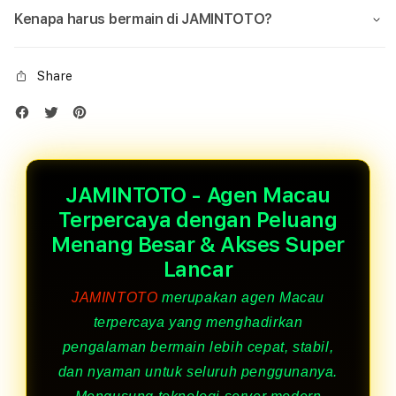
Kenapa harus bermain di JAMINTOTO?
Share
JAMINTOTO - Agen Macau
Terpercaya dengan Peluang
Menang Besar & Akses Super
Lancar
JAMINTOTO
merupakan agen Macau
terpercaya yang menghadirkan
pengalaman bermain lebih cepat, stabil,
dan nyaman untuk seluruh penggunanya.