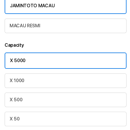
JAMINTOTO MACAU
MACAU RESMI
Capacity
X 5000
X 1000
X 500
X 50