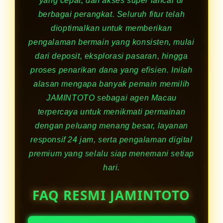
yang cepat, dan akses super lancar di
berbagai perangkat. Seluruh fitur telah
dioptimalkan untuk memberikan
pengalaman bermain yang konsisten, mulai
dari deposit, eksplorasi pasaran, hingga
proses penarikan dana yang efisien. Inilah
alasan mengapa banyak pemain memilih
JAMINTOTO sebagai agen Macau
terpercaya untuk menikmati permainan
dengan peluang menang besar, layanan
responsif 24 jam, serta pengalaman digital
premium yang selalu siap menemani setiap
hari.
FAQ RESMI JAMINTOTO