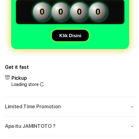
Terpercaya
Terp
dengan
deng
0
0
0
0
Peluang
Pelu
Menang
Men
Besar
Besa
&
&
Klik Disini
Akses
Akse
Super
Supe
Lancar
Lanc
Get it fast
Pickup
Loading store
Limited Time Promotion
Apa itu JAMINTOTO ?