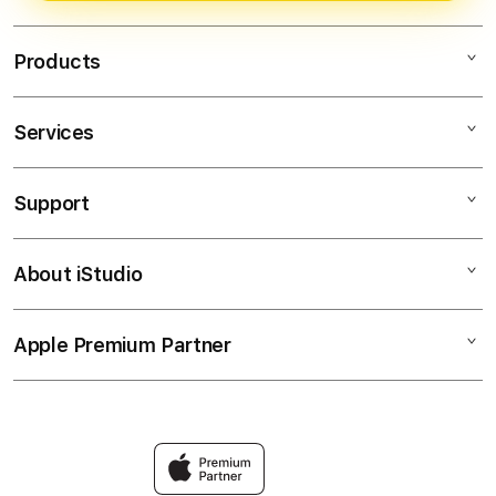
maksimal.
sehingga menjadi pilihan utama
banyak pemain yang mengutamakan
Products
kualitas layanan.
Services
JAMINTOTO
JAMINTOTO LOGIN
Support
AppleCare+
JAMINTOTO MACAU
Corporate
TOTO MACAU
About iStudio
My Account
Toto Macau
AGEN MACAU
Collection & Delivery
Elush Service Provider
MACAU RESMI
Apple Premium Partner
About Us
Returns & Exchanges
Financing Options
TOGEL ONLINE
Find an iStudio near you
Contact Us
Trade-in
AGEN MACAU TERPERCAYA
Why Shop at iStudio
FAQ
Traveller’s Reservation
Elush Corporate Website
Privacy Policy