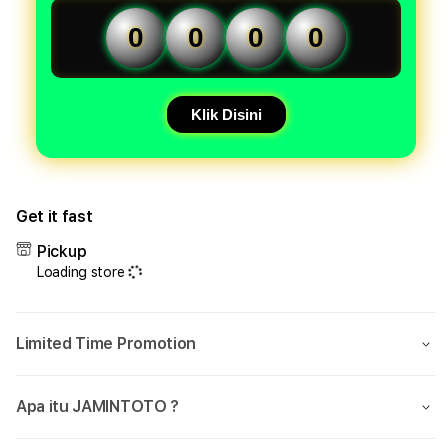
Terpercaya
Terp
dengan
deng
0
0
0
0
Peluang
Pelu
Menang
Men
Besar
Besa
&
&
Klik Disini
Akses
Akse
Super
Supe
Lancar
Lanc
Get it fast
Pickup
Loading store
Limited Time Promotion
Apa itu JAMINTOTO ?