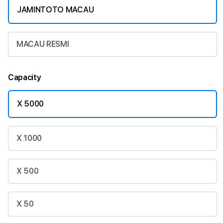
JAMINTOTO MACAU
MACAU RESMI
Capacity
X 5000
X 1000
X 500
X 50