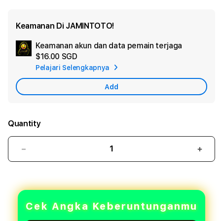
Keamanan Di JAMINTOTO!
Keamanan akun dan data pemain terjaga
Ad
$16.00 SGD
App
Pelajari Selengkapnya
Car
Add
Quantity
Decrease
Incr
quantity
quant
for
for
JAMINTOTO
JAM
-
-
Agen
Agen
Cek Angka Keberuntunganmu
Macau
Maca