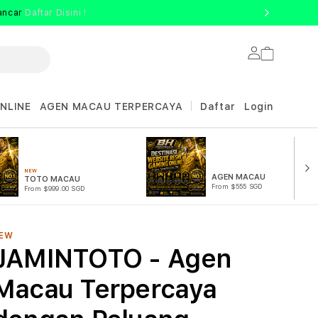
ancar
Daftar Disini !
Log
Cart
in
NLINE
AGEN MACAU TERPERCAYA
Daftar
Login
NEW
AGEN MACAU
TOTO MACAU
From $555 SGD
From $999.00 SGD
EW
JAMINTOTO - Agen
Macau Terpercaya