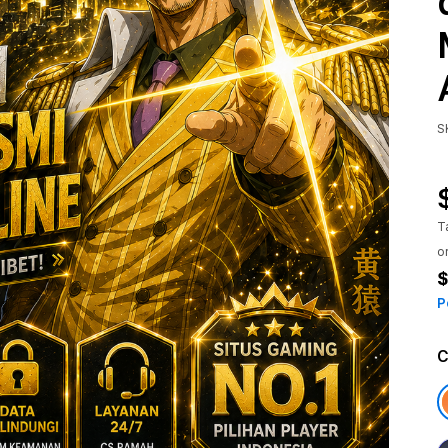
S
T
o
$
P
C