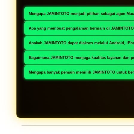
Mengapa JAMINTOTO menjadi pilihan sebagai agen Mac
JAMINTOTO menghadirkan platform modern 
Apa yang membuat pengalaman bermain di JAMINTOTO
profesional sehingga setiap aktivitas berma
Seluruh fitur dirancang dengan teknologi
Apakah JAMINTOTO dapat diakses melalui Android, iPh
sehingga pengguna dapat menikmati perma
Ya. Platform telah dioptimalkan agar berj
Bagaimana JAMINTOTO menjaga kualitas layanan dan pe
responsif membuat seluruh fitur tetap ny
JAMINTOTO terus melakukan pengembangan 
Mengapa banyak pemain memilih JAMINTOTO untuk berm
berkala agar pengalaman bermain tetap s
Karena JAMINTOTO menawarkan kombinasi 
peluang bermain yang lebih optimal sehin