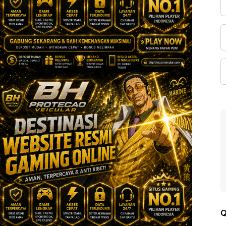
Open
media
3
in
modal
Q