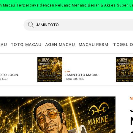
 Macau Terpercaya dengan Peluang Menang Besar & Akses Super L
CAU
TOTO MACAU
AGEN MACAU
MACAU RESMI
TOGEL O
NEW
OTO LOGIN
JAMINTOTO MACAU
8 SGD
From $15 SGD
N