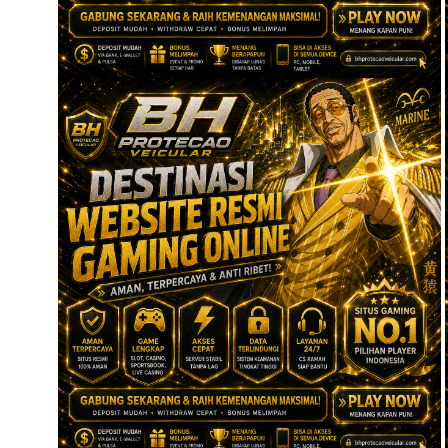
Open
media
4
in
modal