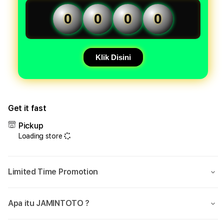
Terpercaya
Terp
dengan
deng
0
0
0
0
Peluang
Pelu
Menang
Men
Besar
Besa
&
&
Klik Disini
Akses
Akse
Super
Supe
Lancar
Lanc
Get it fast
Pickup
Loading store
Limited Time Promotion
Apa itu JAMINTOTO ?