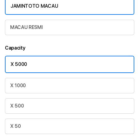
JAMINTOTO MACAU
MACAU RESMI
Capacity
X 5000
X 1000
X 500
X 50