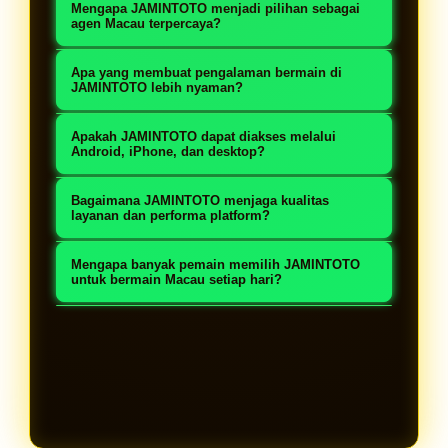
Mengapa JAMINTOTO menjadi pilihan sebagai
agen Macau terpercaya?
JAMINTOTO menghadirkan platform
Apa yang membuat pengalaman bermain di
modern dengan akses super lancar,
JAMINTOTO lebih nyaman?
pilihan pasaran yang lengkap, sistem
Seluruh fitur dirancang dengan
Apakah JAMINTOTO dapat diakses melalui
yang stabil, serta layanan profesional
teknologi yang responsif, waktu
Android, iPhone, dan desktop?
sehingga setiap aktivitas bermain
muat yang cepat, navigasi yang
Ya. Platform telah dioptimalkan agar
terasa lebih nyaman, praktis, dan
Bagaimana JAMINTOTO menjaga kualitas
ringan, dan performa server yang
berjalan mulus di Android, iPhone,
layanan dan performa platform?
konsisten setiap hari.
stabil sehingga pengguna dapat
tablet, laptop, maupun desktop.
JAMINTOTO terus melakukan
menikmati permainan tanpa
Mengapa banyak pemain memilih JAMINTOTO
Tampilan adaptif dan sistem yang
pengembangan teknologi,
untuk bermain Macau setiap hari?
gangguan di berbagai perangkat.
responsif membuat seluruh fitur
optimalisasi server, peningkatan
Karena JAMINTOTO menawarkan
tetap nyaman digunakan kapan saja.
kecepatan akses, serta pembaruan
kombinasi akses super cepat,
sistem secara berkala agar
pasaran yang lengkap, transaksi
pengalaman bermain tetap stabil,
praktis, sistem yang konsisten, serta
aman, dan memberikan kenyamanan
peluang bermain yang lebih optimal