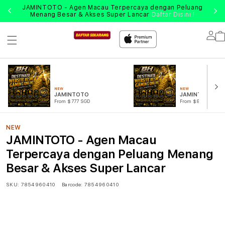
JAMINTOTO - Agen Macau Terpercaya dengan Peluang
Lo
Menang Besar & Akses Super Lancar
Daftar Disini !
Lo
in
NEW
NEW
JAMINTOTO
JAMINTOTO LO
From $777 SGD
From $888 SGD
NEW
JAMINTOTO - Agen Macau
Terpercaya dengan Peluang Menang
Besar & Akses Super Lancar
SKU:
7854960410
Barcode:
7854960410