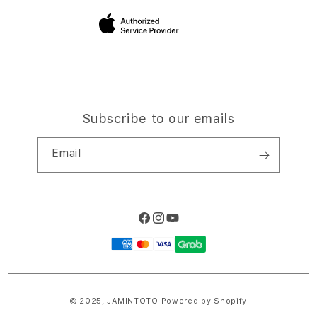
Site Terms of Use
Subscribe to our emails
Email
Facebook
Instagram
YouTube
Payment
methods
© 2025,
JAMINTOTO
Powered by Shopify