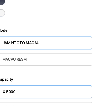
odel
JAMINTOTO MACAU
MACAU RESMI
apacity
X 5000