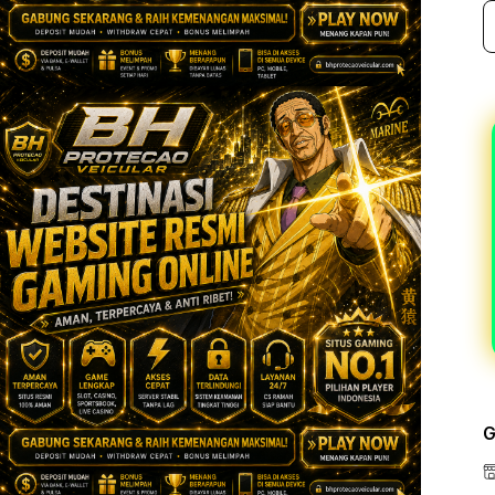
Open
media
5
in
modal
G