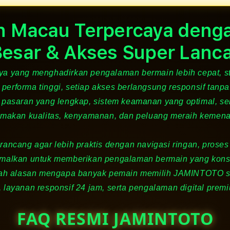
in
modal
 Macau Terpercaya deng
esar & Akses Super Lanc
a yang menghadirkan pengalaman bermain lebih cepat, st
erforma tinggi, setiap akses berlangsung responsif tanpa
n pasaran yang lengkap, sistem keamanan yang optimal, s
tamakan kualitas, kenyamanan, dan peluang meraih kemenan
ncang agar lebih praktis dengan navigasi ringan, proses t
ptimalkan untuk memberikan pengalaman bermain yang konsis
nilah alasan mengapa banyak pemain memilih JAMINTOTO 
ayanan responsif 24 jam, serta pengalaman digital premi
FAQ RESMI JAMINTOTO