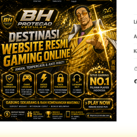
Open
media
7
in
L
modal
A
K
Open
media
9