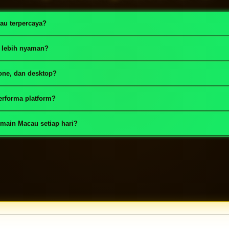
au terpercaya?
dengan akses super lancar, pilihan pasaran yang le
 lebih nyaman?
in terasa lebih nyaman, praktis, dan konsisten setiap h
 yang responsif, waktu muat yang cepat, navigasi yan
one, dan desktop?
inan tanpa gangguan di berbagai perangkat.
alan mulus di Android, iPhone, tablet, laptop, maupun
rforma platform?
aman digunakan kapan saja.
teknologi, optimalisasi server, peningkatan kecepa
ain Macau setiap hari?
tabil, aman, dan memberikan kenyamanan maksimal.
akses super cepat, pasaran yang lengkap, transaks
gga menjadi pilihan utama banyak pemain yang mengut