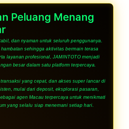
an Peluang Menang
ar
abil, dan nyaman untuk seluruh penggunanya.
 hambatan sehingga aktivitas bermain terasa
erta layanan profesional, JAMINTOTO menjadi
gan besar dalam satu platform terpercaya.
ransaksi yang cepat, dan akses super lancar di
ten, mulai dari deposit, eksplorasi pasaran,
sebagai agen Macau terpercaya untuk menikmati
um yang selalu siap menemani setiap hari.