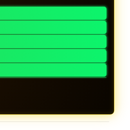
ngkap, sistem yang stabil, serta layanan
ari.
g ringan, dan performa server yang stabil
 desktop. Tampilan adaptif dan sistem yang
tan akses, serta pembaruan sistem secara
i praktis, sistem yang konsisten, serta
amakan kualitas layanan.