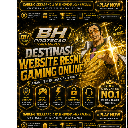
Open
media
4
in
modal