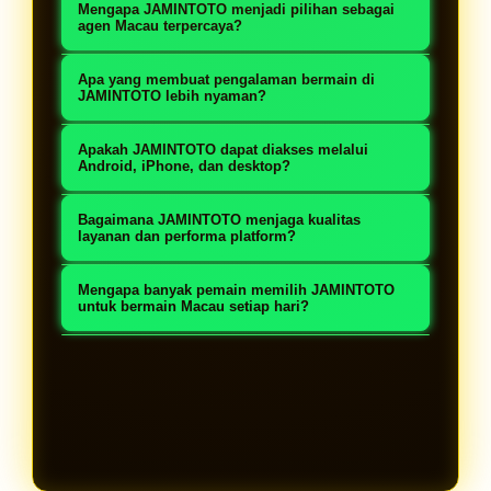
Mengapa JAMINTOTO menjadi pilihan sebagai
agen Macau terpercaya?
JAMINTOTO menghadirkan platform
Apa yang membuat pengalaman bermain di
modern dengan akses super lancar,
JAMINTOTO lebih nyaman?
pilihan pasaran yang lengkap, sistem
Seluruh fitur dirancang dengan
Apakah JAMINTOTO dapat diakses melalui
yang stabil, serta layanan profesional
teknologi yang responsif, waktu
Android, iPhone, dan desktop?
sehingga setiap aktivitas bermain
muat yang cepat, navigasi yang
Ya. Platform telah dioptimalkan agar
terasa lebih nyaman, praktis, dan
Bagaimana JAMINTOTO menjaga kualitas
ringan, dan performa server yang
berjalan mulus di Android, iPhone,
layanan dan performa platform?
konsisten setiap hari.
stabil sehingga pengguna dapat
tablet, laptop, maupun desktop.
JAMINTOTO terus melakukan
menikmati permainan tanpa
Mengapa banyak pemain memilih JAMINTOTO
Tampilan adaptif dan sistem yang
pengembangan teknologi,
untuk bermain Macau setiap hari?
gangguan di berbagai perangkat.
responsif membuat seluruh fitur
optimalisasi server, peningkatan
Karena JAMINTOTO menawarkan
tetap nyaman digunakan kapan saja.
kecepatan akses, serta pembaruan
kombinasi akses super cepat,
sistem secara berkala agar
pasaran yang lengkap, transaksi
pengalaman bermain tetap stabil,
praktis, sistem yang konsisten, serta
aman, dan memberikan kenyamanan
peluang bermain yang lebih optimal