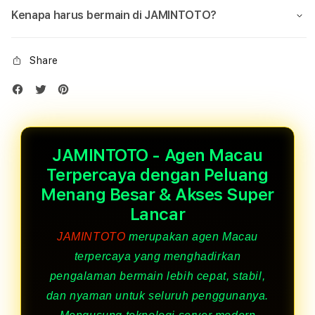
Kenapa harus bermain di JAMINTOTO?
Share
JAMINTOTO - Agen Macau
Terpercaya dengan Peluang
Menang Besar & Akses Super
Lancar
JAMINTOTO
merupakan agen Macau
terpercaya yang menghadirkan
pengalaman bermain lebih cepat, stabil,
dan nyaman untuk seluruh penggunanya.