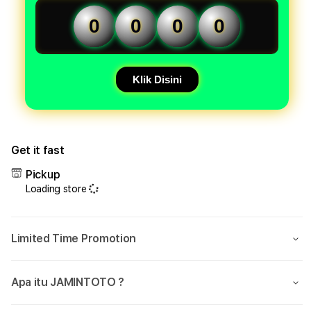
Terpercaya
Terp
dengan
deng
0
0
0
0
Peluang
Pelu
Menang
Men
Besar
Besa
&
&
Klik Disini
Akses
Akse
Super
Supe
Lancar
Lanc
Get it fast
Pickup
Loading store
Limited Time Promotion
Apa itu JAMINTOTO ?