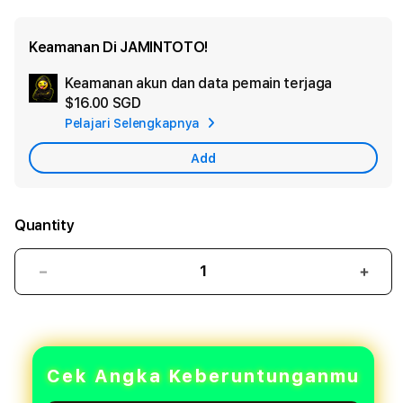
Keamanan Di JAMINTOTO!
Keamanan akun dan data pemain terjaga
Ad
$16.00 SGD
App
Pelajari Selengkapnya
Car
Add
Quantity
Decrease
Incr
quantity
quant
for
for
JAMINTOTO
JAM
-
-
Agen
Agen
Cek Angka Keberuntunganmu
Macau
Maca