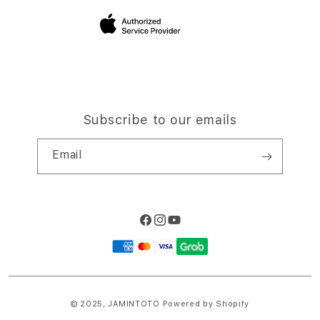
Site Terms of Use
Subscribe to our emails
Email
Facebook
Instagram
YouTube
Payment
methods
© 2025,
JAMINTOTO
Powered by Shopify