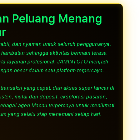
an Peluang Menang
ar
abil, dan nyaman untuk seluruh penggunanya.
 hambatan sehingga aktivitas bermain terasa
erta layanan profesional, JAMINTOTO menjadi
gan besar dalam satu platform terpercaya.
ransaksi yang cepat, dan akses super lancar di
ten, mulai dari deposit, eksplorasi pasaran,
sebagai agen Macau terpercaya untuk menikmati
um yang selalu siap menemani setiap hari.