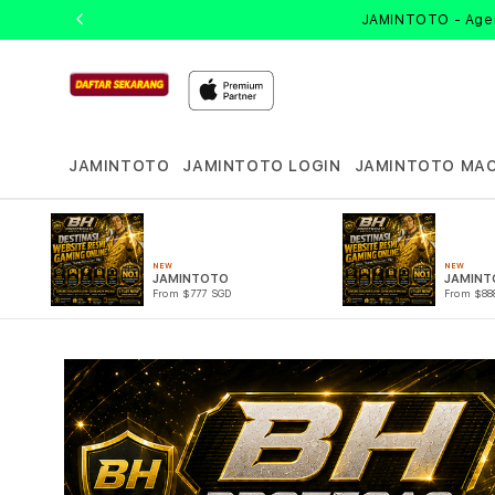
JAMINTOTO - Agen
JAMINTOTO
JAMINTOTO LOGIN
JAMINTOTO MA
NEW
NEW
JAMINTOTO
JAMINT
From $777 SGD
From $88
Skip to
product
information