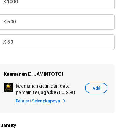
X 1000
X 500
X 50
Keamanan Di JAMINTOTO!
Keamanan akun dan data
Add
Add
pemain terjaga
$16.00 SGD
Apple
Pelajari Selengkapnya
Care
uantity