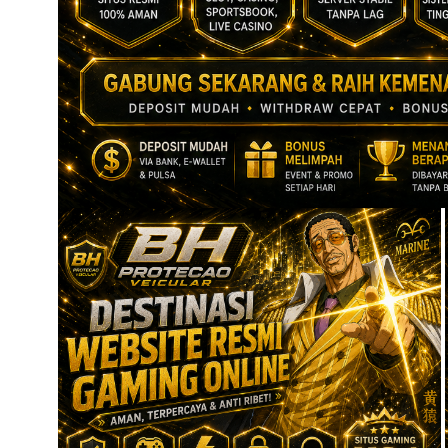
Open
media
1
in
modal