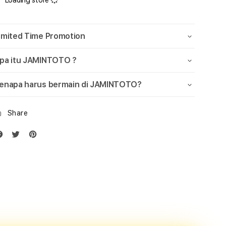
Loading store
imited Time Promotion
pa itu JAMINTOTO ?
enapa harus bermain di JAMINTOTO?
Share