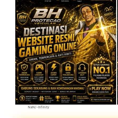
Open
media
6
in
modal
Open
of
NaN
/
-Infinity
media
8