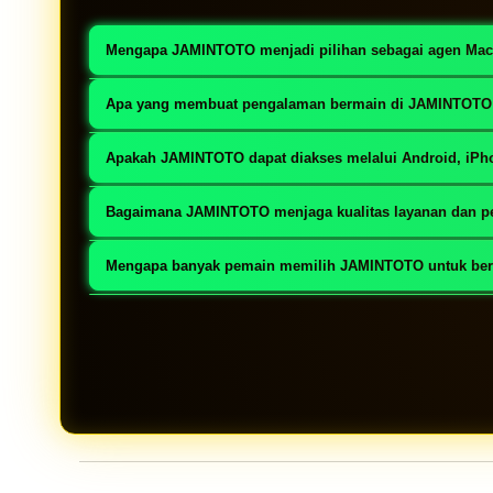
Mengapa JAMINTOTO menjadi pilihan sebagai agen Mac
JAMINTOTO menghadirkan platform modern 
Apa yang membuat pengalaman bermain di JAMINTOTO
profesional sehingga setiap aktivitas berma
Seluruh fitur dirancang dengan teknologi
Apakah JAMINTOTO dapat diakses melalui Android, iPh
sehingga pengguna dapat menikmati perma
Ya. Platform telah dioptimalkan agar berj
Bagaimana JAMINTOTO menjaga kualitas layanan dan pe
responsif membuat seluruh fitur tetap ny
JAMINTOTO terus melakukan pengembangan 
Mengapa banyak pemain memilih JAMINTOTO untuk berm
berkala agar pengalaman bermain tetap s
Karena JAMINTOTO menawarkan kombinasi 
peluang bermain yang lebih optimal sehin