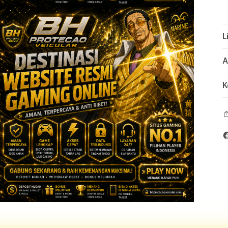
Open
media
7
in
L
modal
A
K
Open
media
9