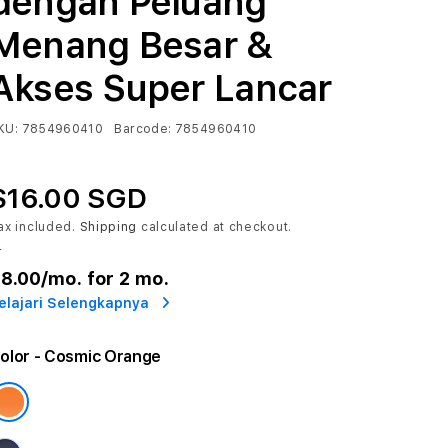
dengan Peluang
Menang Besar &
Akses Super Lancar
KU:
7854960410
Barcode:
7854960410
$16.00 SGD
ax included.
Shipping
calculated at checkout.
r
8.00
/mo. for 2 mo.
elajari Selengkapnya
olor
- Cosmic Orange