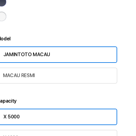
odel
JAMINTOTO MACAU
MACAU RESMI
apacity
X 5000