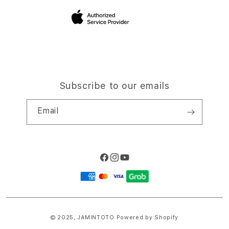
Site Terms of Use
Subscribe to our emails
Email
Facebook
Instagram
YouTube
Payment
methods
© 2025,
JAMINTOTO
Powered by Shopify