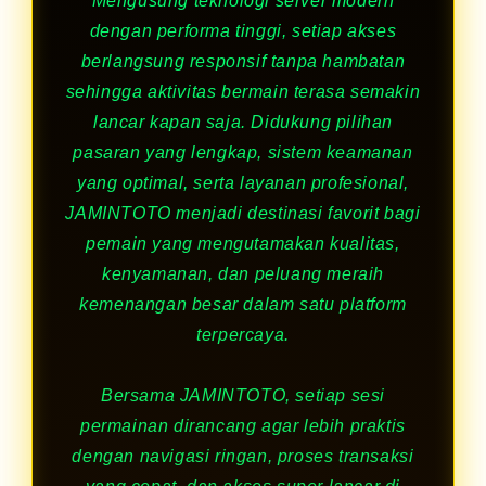
Mengusung teknologi server modern
dengan performa tinggi, setiap akses
berlangsung responsif tanpa hambatan
sehingga aktivitas bermain terasa semakin
lancar kapan saja. Didukung pilihan
pasaran yang lengkap, sistem keamanan
yang optimal, serta layanan profesional,
JAMINTOTO menjadi destinasi favorit bagi
pemain yang mengutamakan kualitas,
kenyamanan, dan peluang meraih
kemenangan besar dalam satu platform
terpercaya.
Bersama JAMINTOTO, setiap sesi
permainan dirancang agar lebih praktis
dengan navigasi ringan, proses transaksi