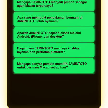
Mengapa JAMINTOTO menjadi pilihan sebagai
agen Macau terpercaya?
JAMINTOTO menghadirkan platform
Apa yang membuat pengalaman bermain di
modern dengan akses super lancar,
JAMINTOTO lebih nyaman?
pilihan pasaran yang lengkap, sistem
Seluruh fitur dirancang dengan
Apakah JAMINTOTO dapat diakses melalui
yang stabil, serta layanan profesional
teknologi yang responsif, waktu
Android, iPhone, dan desktop?
sehingga setiap aktivitas bermain
muat yang cepat, navigasi yang
Ya. Platform telah dioptimalkan agar
terasa lebih nyaman, praktis, dan
Bagaimana JAMINTOTO menjaga kualitas
ringan, dan performa server yang
berjalan mulus di Android, iPhone,
layanan dan performa platform?
konsisten setiap hari.
stabil sehingga pengguna dapat
tablet, laptop, maupun desktop.
JAMINTOTO terus melakukan
menikmati permainan tanpa
Mengapa banyak pemain memilih JAMINTOTO
Tampilan adaptif dan sistem yang
pengembangan teknologi,
untuk bermain Macau setiap hari?
gangguan di berbagai perangkat.
responsif membuat seluruh fitur
optimalisasi server, peningkatan
Karena JAMINTOTO menawarkan
tetap nyaman digunakan kapan saja.
kecepatan akses, serta pembaruan
kombinasi akses super cepat,
sistem secara berkala agar
pasaran yang lengkap, transaksi
pengalaman bermain tetap stabil,
praktis, sistem yang konsisten, serta
aman, dan memberikan kenyamanan
peluang bermain yang lebih optimal