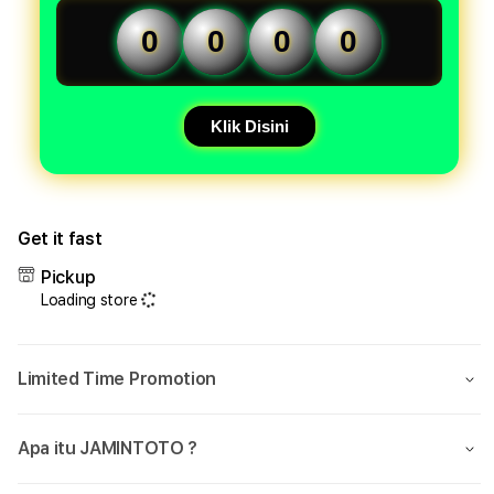
Terpercaya
Terp
dengan
deng
0
0
0
0
Peluang
Pelu
Menang
Men
Besar
Besa
&
&
Klik Disini
Akses
Akse
Super
Supe
Lancar
Lanc
Get it fast
Pickup
Loading store
Limited Time Promotion
Apa itu JAMINTOTO ?