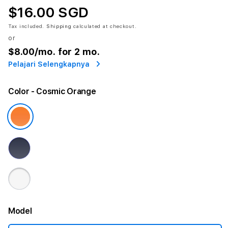
$16.00 SGD
Tax included.
Shipping
calculated at checkout.
or
$8.00
/mo. for 2 mo.
Pelajari Selengkapnya
Color
- Cosmic Orange
Model