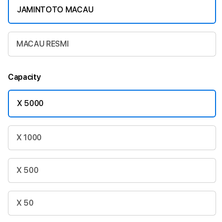
JAMINTOTO MACAU
MACAU RESMI
Capacity
X 5000
X 1000
X 500
X 50