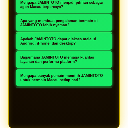
Mengapa JAMINTOTO menjadi pilihan sebagai
agen Macau terpercaya?
JAMINTOTO menghadirkan platform
Apa yang membuat pengalaman bermain di
modern dengan akses super lancar,
JAMINTOTO lebih nyaman?
pilihan pasaran yang lengkap, sistem
Seluruh fitur dirancang dengan
Apakah JAMINTOTO dapat diakses melalui
yang stabil, serta layanan profesional
teknologi yang responsif, waktu
Android, iPhone, dan desktop?
sehingga setiap aktivitas bermain
muat yang cepat, navigasi yang
Ya. Platform telah dioptimalkan agar
terasa lebih nyaman, praktis, dan
Bagaimana JAMINTOTO menjaga kualitas
ringan, dan performa server yang
berjalan mulus di Android, iPhone,
layanan dan performa platform?
konsisten setiap hari.
stabil sehingga pengguna dapat
tablet, laptop, maupun desktop.
JAMINTOTO terus melakukan
menikmati permainan tanpa
Mengapa banyak pemain memilih JAMINTOTO
Tampilan adaptif dan sistem yang
pengembangan teknologi,
untuk bermain Macau setiap hari?
gangguan di berbagai perangkat.
responsif membuat seluruh fitur
optimalisasi server, peningkatan
Karena JAMINTOTO menawarkan
tetap nyaman digunakan kapan saja.
kecepatan akses, serta pembaruan
kombinasi akses super cepat,
sistem secara berkala agar
pasaran yang lengkap, transaksi
pengalaman bermain tetap stabil,
praktis, sistem yang konsisten, serta
aman, dan memberikan kenyamanan
peluang bermain yang lebih optimal