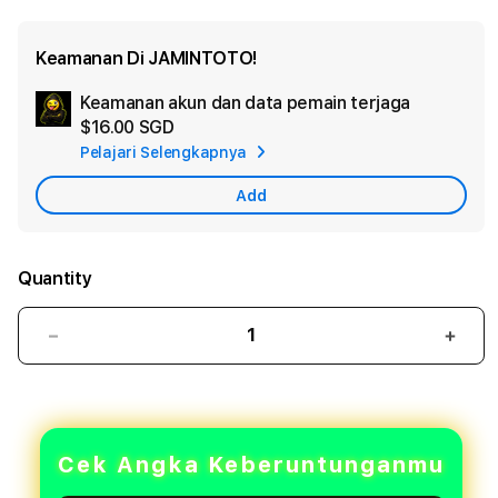
Keamanan Di JAMINTOTO!
Keamanan akun dan data pemain terjaga
Ad
$16.00 SGD
App
Pelajari Selengkapnya
Car
Add
Quantity
Decrease
Incr
quantity
quant
for
for
JAMINTOTO
JAM
-
-
Agen
Agen
Cek Angka Keberuntunganmu
Macau
Maca