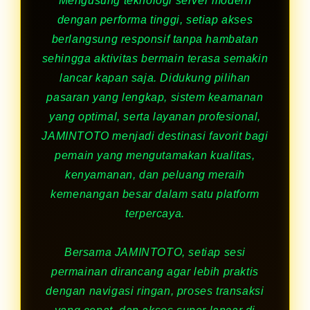
Mengusung teknologi server modern
dengan performa tinggi, setiap akses
berlangsung responsif tanpa hambatan
sehingga aktivitas bermain terasa semakin
lancar kapan saja. Didukung pilihan
pasaran yang lengkap, sistem keamanan
yang optimal, serta layanan profesional,
JAMINTOTO menjadi destinasi favorit bagi
pemain yang mengutamakan kualitas,
kenyamanan, dan peluang meraih
kemenangan besar dalam satu platform
terpercaya.
Bersama JAMINTOTO, setiap sesi
permainan dirancang agar lebih praktis
dengan navigasi ringan, proses transaksi