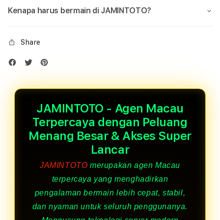
Kenapa harus bermain di JAMINTOTO?
Share
JAMINTOTO - Agen Macau
Terpercaya dengan Peluang
Menang Besar & Akses Super
Lancar
JAMINTOTO
merupakan agen Macau
terpercaya yang menghadirkan
pengalaman bermain lebih cepat, stabil,
dan nyaman untuk seluruh penggunanya.