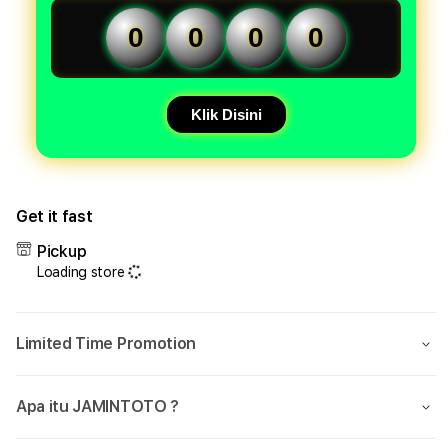
Terpercaya
Terp
dengan
deng
0
0
0
0
Peluang
Pelu
Menang
Men
Besar
Besa
&
&
Klik Disini
Akses
Akse
Super
Supe
Lancar
Lanc
Get it fast
Pickup
Loading store
Limited Time Promotion
Apa itu JAMINTOTO ?