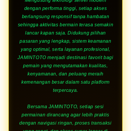
Mengusung teknologi server modern
dengan performa tinggi, setiap akses
berlangsung responsif tanpa hambatan
sehingga aktivitas bermain terasa semakin
lancar kapan saja. Didukung pilihan
pasaran yang lengkap, sistem keamanan
yang optimal, serta layanan profesional,
JAMINTOTO menjadi destinasi favorit bagi
pemain yang mengutamakan kualitas,
kenyamanan, dan peluang meraih
kemenangan besar dalam satu platform
terpercaya.
Bersama JAMINTOTO, setiap sesi
permainan dirancang agar lebih praktis
dengan navigasi ringan, proses transaksi