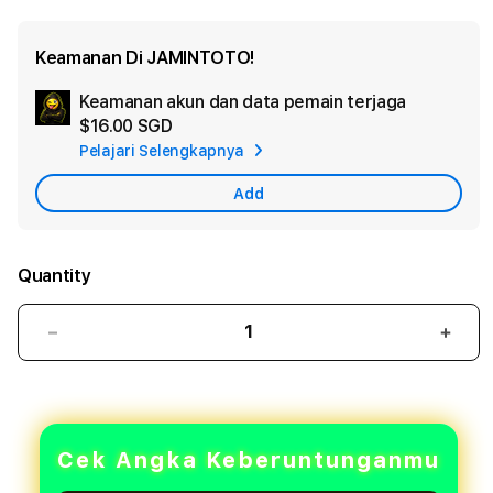
Keamanan Di JAMINTOTO!
Keamanan akun dan data pemain terjaga
Ad
$16.00 SGD
App
Pelajari Selengkapnya
Car
Add
Quantity
Decrease
Incr
quantity
quant
for
for
JAMINTOTO
JAM
-
-
Agen
Agen
Cek Angka Keberuntunganmu
Macau
Maca