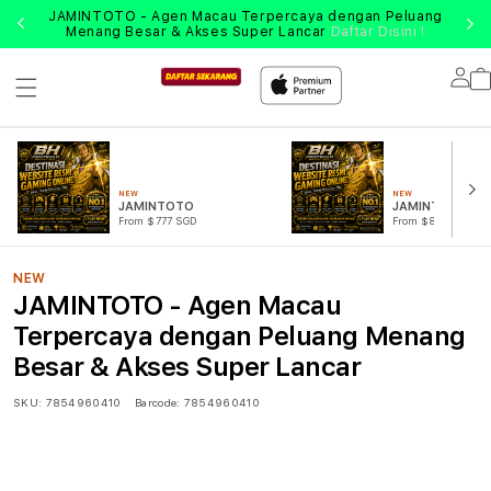
JAMINTOTO - Agen Macau Terpercaya dengan Peluang
Lo
Menang Besar & Akses Super Lancar
Daftar Disini !
Lo
in
NEW
NEW
JAMINTOTO
JAMINTOTO LO
From $777 SGD
From $888 SGD
NEW
JAMINTOTO - Agen Macau
Terpercaya dengan Peluang Menang
Besar & Akses Super Lancar
SKU:
7854960410
Barcode:
7854960410