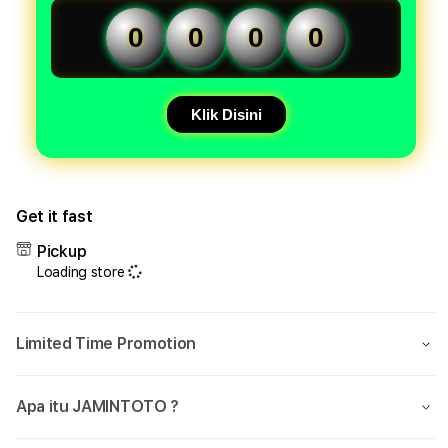
Terpercaya
Terp
dengan
deng
0
0
0
0
Peluang
Pelu
Menang
Men
Besar
Besa
&
&
Klik Disini
Akses
Akse
Super
Supe
Lancar
Lanc
Get it fast
Pickup
Loading store
Limited Time Promotion
Apa itu JAMINTOTO ?