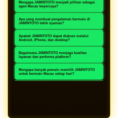
Mengapa JAMINTOTO menjadi pilihan sebagai
agen Macau terpercaya?
JAMINTOTO menghadirkan platform
Apa yang membuat pengalaman bermain di
modern dengan akses super lancar,
JAMINTOTO lebih nyaman?
pilihan pasaran yang lengkap, sistem
Seluruh fitur dirancang dengan
Apakah JAMINTOTO dapat diakses melalui
yang stabil, serta layanan profesional
teknologi yang responsif, waktu
Android, iPhone, dan desktop?
sehingga setiap aktivitas bermain
muat yang cepat, navigasi yang
Ya. Platform telah dioptimalkan agar
terasa lebih nyaman, praktis, dan
Bagaimana JAMINTOTO menjaga kualitas
ringan, dan performa server yang
berjalan mulus di Android, iPhone,
layanan dan performa platform?
konsisten setiap hari.
stabil sehingga pengguna dapat
tablet, laptop, maupun desktop.
JAMINTOTO terus melakukan
menikmati permainan tanpa
Mengapa banyak pemain memilih JAMINTOTO
Tampilan adaptif dan sistem yang
pengembangan teknologi,
untuk bermain Macau setiap hari?
gangguan di berbagai perangkat.
responsif membuat seluruh fitur
optimalisasi server, peningkatan
Karena JAMINTOTO menawarkan
tetap nyaman digunakan kapan saja.
kecepatan akses, serta pembaruan
kombinasi akses super cepat,
sistem secara berkala agar
pasaran yang lengkap, transaksi
pengalaman bermain tetap stabil,
praktis, sistem yang konsisten, serta
aman, dan memberikan kenyamanan
peluang bermain yang lebih optimal