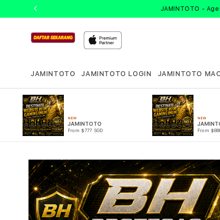
JAMINTOTO - Agen
JAMINTOTO
JAMINTOTO LOGIN
JAMINTOTO MA
NEW
NEW
JAMINTOTO
JAMINT
From $777 SGD
From $88
Skip to
product
information