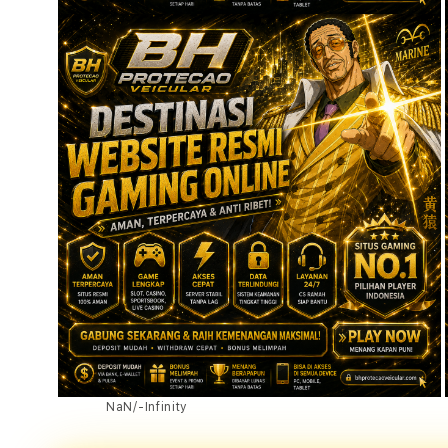
Open
media
6
in
modal
Open
of
NaN
/
-Infinity
media
8