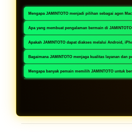
Mengapa JAMINTOTO menjadi pilihan sebagai agen Mac
JAMINTOTO menghadirkan platform modern 
Apa yang membuat pengalaman bermain di JAMINTOTO
profesional sehingga setiap aktivitas berma
Seluruh fitur dirancang dengan teknologi
Apakah JAMINTOTO dapat diakses melalui Android, iPh
sehingga pengguna dapat menikmati perma
Ya. Platform telah dioptimalkan agar berj
Bagaimana JAMINTOTO menjaga kualitas layanan dan pe
responsif membuat seluruh fitur tetap ny
JAMINTOTO terus melakukan pengembangan 
Mengapa banyak pemain memilih JAMINTOTO untuk berm
berkala agar pengalaman bermain tetap s
Karena JAMINTOTO menawarkan kombinasi 
peluang bermain yang lebih optimal sehin