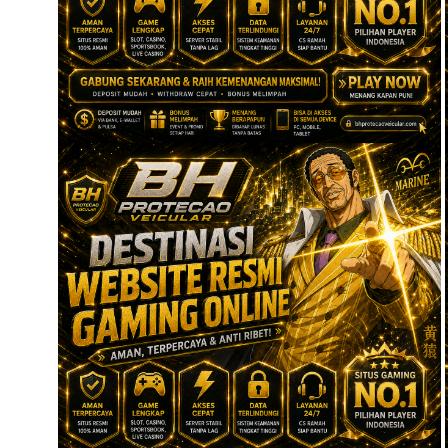
Open
media
2
in
modal