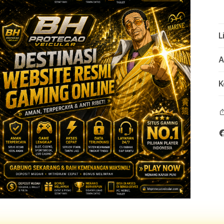
Open
media
7
in
L
modal
A
K
Open
media
9