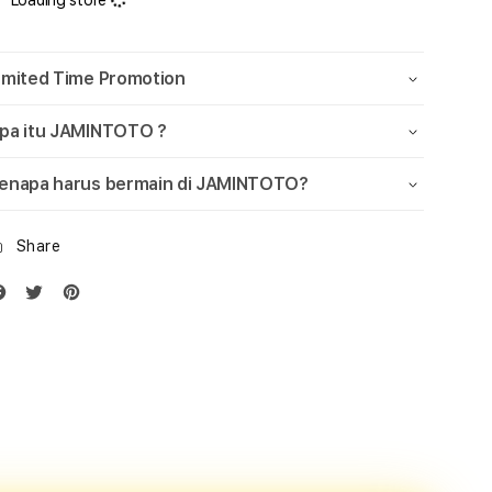
Loading store
imited Time Promotion
pa itu JAMINTOTO ?
enapa harus bermain di JAMINTOTO?
Share