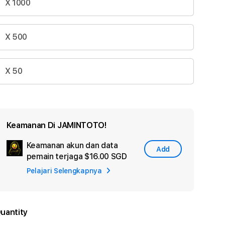
X 1000
X 500
X 50
Keamanan Di JAMINTOTO!
Keamanan akun dan data
Add
Add
pemain terjaga
$16.00 SGD
Apple
Pelajari Selengkapnya
Care
uantity