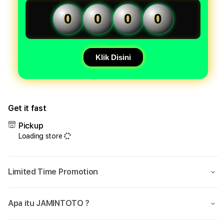
Terpercaya
Terp
dengan
deng
0
0
0
0
Peluang
Pelu
Menang
Men
Besar
Besa
&
&
Klik Disini
Akses
Akse
Super
Supe
Lancar
Lanc
Get it fast
Pickup
Loading store
Limited Time Promotion
Apa itu JAMINTOTO ?