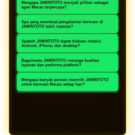
Mengapa JAMINTOTO menjadi pilihan sebagai
agen Macau terpercaya?
JAMINTOTO menghadirkan platform
Apa yang membuat pengalaman bermain di
modern dengan akses super lancar,
JAMINTOTO lebih nyaman?
pilihan pasaran yang lengkap, sistem
Seluruh fitur dirancang dengan
Apakah JAMINTOTO dapat diakses melalui
yang stabil, serta layanan profesional
teknologi yang responsif, waktu
Android, iPhone, dan desktop?
sehingga setiap aktivitas bermain
muat yang cepat, navigasi yang
Ya. Platform telah dioptimalkan agar
terasa lebih nyaman, praktis, dan
Bagaimana JAMINTOTO menjaga kualitas
ringan, dan performa server yang
berjalan mulus di Android, iPhone,
layanan dan performa platform?
konsisten setiap hari.
stabil sehingga pengguna dapat
tablet, laptop, maupun desktop.
JAMINTOTO terus melakukan
menikmati permainan tanpa
Mengapa banyak pemain memilih JAMINTOTO
Tampilan adaptif dan sistem yang
pengembangan teknologi,
untuk bermain Macau setiap hari?
gangguan di berbagai perangkat.
responsif membuat seluruh fitur
optimalisasi server, peningkatan
Karena JAMINTOTO menawarkan
tetap nyaman digunakan kapan saja.
kecepatan akses, serta pembaruan
kombinasi akses super cepat,
sistem secara berkala agar
pasaran yang lengkap, transaksi
pengalaman bermain tetap stabil,
praktis, sistem yang konsisten, serta
aman, dan memberikan kenyamanan
peluang bermain yang lebih optimal