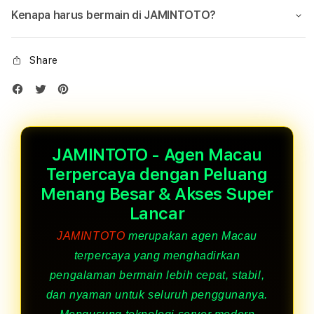
Kenapa harus bermain di JAMINTOTO?
Share
JAMINTOTO - Agen Macau
Terpercaya dengan Peluang
Menang Besar & Akses Super
Lancar
JAMINTOTO
merupakan agen Macau
terpercaya yang menghadirkan
pengalaman bermain lebih cepat, stabil,
dan nyaman untuk seluruh penggunanya.