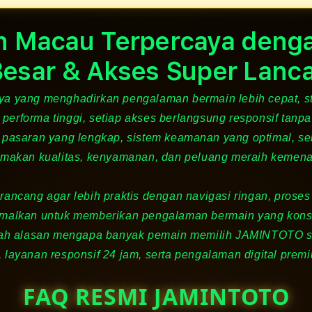
in
modal
 Macau Terpercaya deng
esar & Akses Super Lanc
a yang menghadirkan pengalaman bermain lebih cepat, st
erforma tinggi, setiap akses berlangsung responsif tanpa
n pasaran yang lengkap, sistem keamanan yang optimal, s
tamakan kualitas, kenyamanan, dan peluang meraih kemenan
ncang agar lebih praktis dengan navigasi ringan, proses t
ptimalkan untuk memberikan pengalaman bermain yang konsis
nilah alasan mengapa banyak pemain memilih JAMINTOTO 
ayanan responsif 24 jam, serta pengalaman digital premi
FAQ RESMI JAMINTOTO