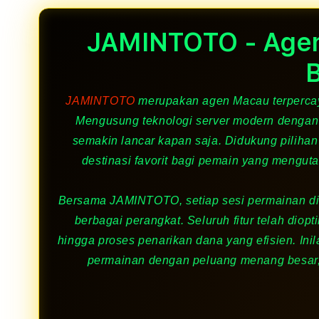
in
modal
JAMINTOTO - Agen
B
JAMINTOTO
merupakan agen Macau terpercay
Mengusung teknologi server modern dengan p
semakin lancar kapan saja. Didukung piliha
destinasi favorit bagi pemain yang mengu
Bersama JAMINTOTO, setiap sesi permainan dira
berbagai perangkat. Seluruh fitur telah dio
hingga proses penarikan dana yang efisien. I
permainan dengan peluang menang besar, l