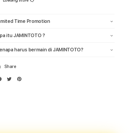
Loading store
imited Time Promotion
pa itu JAMINTOTO ?
enapa harus bermain di JAMINTOTO?
Share