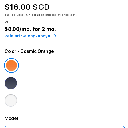
$16.00 SGD
Tax included.
Shipping
calculated at checkout.
or
$8.00
/mo. for 2 mo.
Pelajari Selengkapnya
Color
- Cosmic Orange
Model