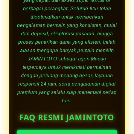
yang cepat, dan akses super lancar di
berbagai perangkat. Seluruh fitur telah
dioptimalkan untuk memberikan
pengalaman bermain yang konsisten, mulai
dari deposit, eksplorasi pasaran, hingga
proses penarikan dana yang efisien. Inilah
alasan mengapa banyak pemain memilih
JAMINTOTO sebagai agen Macau
terpercaya untuk menikmati permainan
dengan peluang menang besar, layanan
responsif 24 jam, serta pengalaman digital
premium yang selalu siap menemani setiap
hari.
FAQ RESMI JAMINTOTO