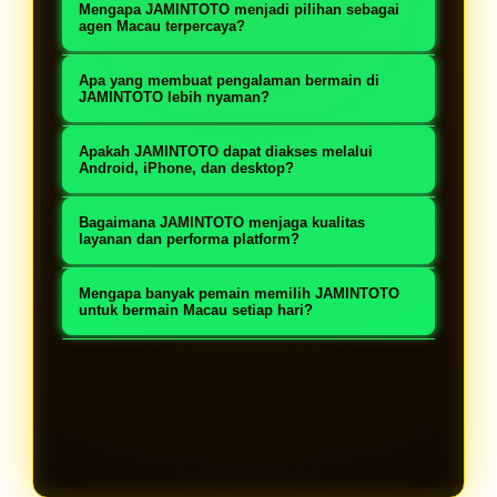
Mengapa JAMINTOTO menjadi pilihan sebagai
agen Macau terpercaya?
JAMINTOTO menghadirkan platform
Apa yang membuat pengalaman bermain di
modern dengan akses super lancar,
JAMINTOTO lebih nyaman?
pilihan pasaran yang lengkap, sistem
Seluruh fitur dirancang dengan
Apakah JAMINTOTO dapat diakses melalui
yang stabil, serta layanan profesional
teknologi yang responsif, waktu
Android, iPhone, dan desktop?
sehingga setiap aktivitas bermain
muat yang cepat, navigasi yang
Ya. Platform telah dioptimalkan agar
terasa lebih nyaman, praktis, dan
Bagaimana JAMINTOTO menjaga kualitas
ringan, dan performa server yang
berjalan mulus di Android, iPhone,
layanan dan performa platform?
konsisten setiap hari.
stabil sehingga pengguna dapat
tablet, laptop, maupun desktop.
JAMINTOTO terus melakukan
menikmati permainan tanpa
Mengapa banyak pemain memilih JAMINTOTO
Tampilan adaptif dan sistem yang
pengembangan teknologi,
untuk bermain Macau setiap hari?
gangguan di berbagai perangkat.
responsif membuat seluruh fitur
optimalisasi server, peningkatan
Karena JAMINTOTO menawarkan
tetap nyaman digunakan kapan saja.
kecepatan akses, serta pembaruan
kombinasi akses super cepat,
sistem secara berkala agar
pasaran yang lengkap, transaksi
pengalaman bermain tetap stabil,
praktis, sistem yang konsisten, serta
aman, dan memberikan kenyamanan
peluang bermain yang lebih optimal