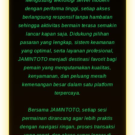
Mengusung teknologi server modern
dengan performa tinggi, setiap akses
berlangsung responsif tanpa hambatan
sehingga aktivitas bermain terasa semakin
lancar kapan saja. Didukung pilihan
pasaran yang lengkap, sistem keamanan
yang optimal, serta layanan profesional,
JAMINTOTO menjadi destinasi favorit bagi
pemain yang mengutamakan kualitas,
kenyamanan, dan peluang meraih
kemenangan besar dalam satu platform
terpercaya.
Bersama JAMINTOTO, setiap sesi
permainan dirancang agar lebih praktis
dengan navigasi ringan, proses transaksi