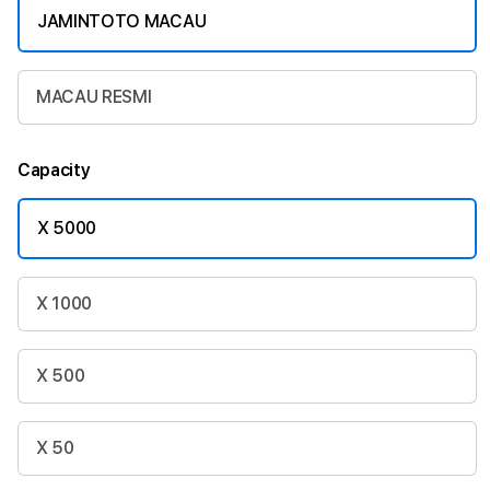
JAMINTOTO MACAU
MACAU RESMI
Capacity
X 5000
X 1000
X 500
X 50