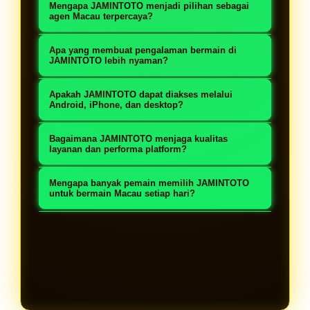
Mengapa JAMINTOTO menjadi pilihan sebagai
agen Macau terpercaya?
JAMINTOTO menghadirkan platform
Apa yang membuat pengalaman bermain di
modern dengan akses super lancar,
JAMINTOTO lebih nyaman?
pilihan pasaran yang lengkap, sistem
Seluruh fitur dirancang dengan
Apakah JAMINTOTO dapat diakses melalui
yang stabil, serta layanan profesional
teknologi yang responsif, waktu
Android, iPhone, dan desktop?
sehingga setiap aktivitas bermain
muat yang cepat, navigasi yang
Ya. Platform telah dioptimalkan agar
terasa lebih nyaman, praktis, dan
Bagaimana JAMINTOTO menjaga kualitas
ringan, dan performa server yang
berjalan mulus di Android, iPhone,
layanan dan performa platform?
konsisten setiap hari.
stabil sehingga pengguna dapat
tablet, laptop, maupun desktop.
JAMINTOTO terus melakukan
menikmati permainan tanpa
Mengapa banyak pemain memilih JAMINTOTO
Tampilan adaptif dan sistem yang
pengembangan teknologi,
untuk bermain Macau setiap hari?
gangguan di berbagai perangkat.
responsif membuat seluruh fitur
optimalisasi server, peningkatan
Karena JAMINTOTO menawarkan
tetap nyaman digunakan kapan saja.
kecepatan akses, serta pembaruan
kombinasi akses super cepat,
sistem secara berkala agar
pasaran yang lengkap, transaksi
pengalaman bermain tetap stabil,
praktis, sistem yang konsisten, serta
aman, dan memberikan kenyamanan
peluang bermain yang lebih optimal