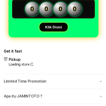
Terpercaya
Terp
dengan
deng
0
0
0
0
Peluang
Pelu
Menang
Men
Besar
Besa
&
&
Klik Disini
Akses
Akse
Super
Supe
Lancar
Lanc
Get it fast
Pickup
Loading store
Limited Time Promotion
Apa itu JAMINTOTO ?