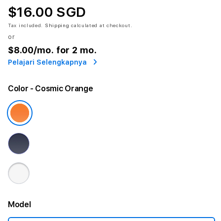
$16.00 SGD
Tax included.
Shipping
calculated at checkout.
or
$8.00
/mo. for 2 mo.
Pelajari Selengkapnya
Color
- Cosmic Orange
Model