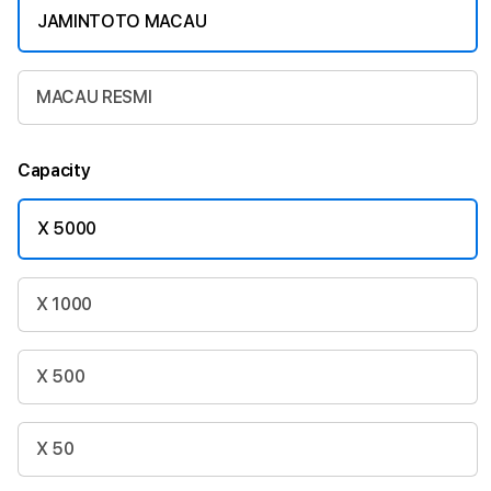
JAMINTOTO MACAU
MACAU RESMI
Capacity
X 5000
X 1000
X 500
X 50