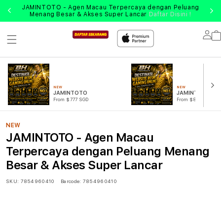
JAMINTOTO - Agen Macau Terpercaya dengan Peluang
Lo
Menang Besar & Akses Super Lancar
Daftar Disini !
Lo
in
NEW
NEW
JAMINTOTO
JAMINTOTO LO
From $777 SGD
From $888 SGD
NEW
JAMINTOTO - Agen Macau
Terpercaya dengan Peluang Menang
Besar & Akses Super Lancar
SKU:
7854960410
Barcode:
7854960410