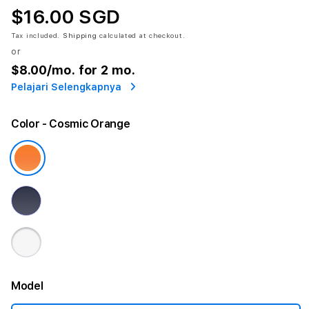
$16.00 SGD
Tax included.
Shipping
calculated at checkout.
or
$8.00
/mo. for 2 mo.
Pelajari Selengkapnya
Color
- Cosmic Orange
Model