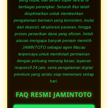
yang cepat, dan akses super lancar di
berbagai perangkat. Seluruh fitur telah
dioptimalkan untuk memberikan
pengalaman bermain yang konsisten, mulai
dari deposit, eksplorasi pasaran, hingga
proses penarikan dana yang efisien. Inilah
alasan mengapa banyak pemain memilih
JAMINTOTO sebagai agen Macau
terpercaya untuk menikmati permainan
dengan peluang menang besar, layanan
responsif 24 jam, serta pengalaman digital
premium yang selalu siap menemani setiap
hari.
FAQ RESMI JAMINTOTO