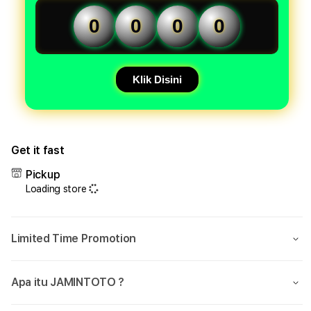
Terpercaya
Terp
dengan
deng
0
0
0
0
Peluang
Pelu
Menang
Men
Besar
Besa
&
&
Klik Disini
Akses
Akse
Super
Supe
Lancar
Lanc
Get it fast
Pickup
Loading store
Limited Time Promotion
Apa itu JAMINTOTO ?