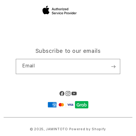
Site Terms of Use
Subscribe to our emails
Email
Facebook
Instagram
YouTube
Payment
methods
© 2025,
JAMINTOTO
Powered by Shopify