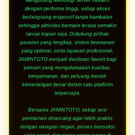
Mengusung teknologi server modern
dengan performa tinggi, setiap akses
berlangsung responsif tanpa hambatan
sehingga aktivitas bermain terasa semakin
lancar kapan saja. Didukung pilihan
pasaran yang lengkap, sistem keamanan
yang optimal, serta layanan profesional,
JAMINTOTO menjadi destinasi favorit bagi
pemain yang mengutamakan kualitas,
kenyamanan, dan peluang meraih
kemenangan besar dalam satu platform
terpercaya.
Bersama JAMINTOTO, setiap sesi
permainan dirancang agar lebih praktis
dengan navigasi ringan, proses transaksi