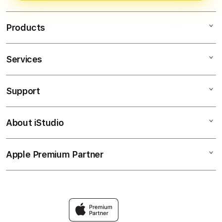
maksimal.
sehingga menjadi pilihan utama
banyak pemain yang mengutamakan
Products
kualitas layanan.
Services
JAMINTOTO
JAMINTOTO LOGIN
Support
AppleCare+
JAMINTOTO MACAU
Corporate
TOTO MACAU
About iStudio
My Account
Toto Macau
AGEN MACAU
Collection & Delivery
Elush Service Provider
MACAU RESMI
Apple Premium Partner
About Us
Returns & Exchanges
Financing Options
TOGEL ONLINE
Find an iStudio near you
Contact Us
Trade-in
AGEN MACAU TERPERCAYA
Why Shop at iStudio
FAQ
Traveller’s Reservation
Elush Corporate Website
Privacy Policy