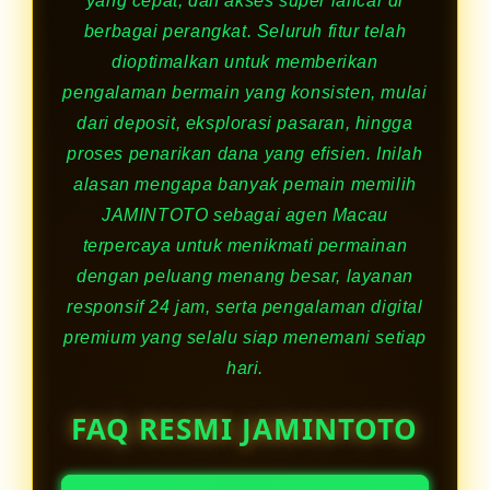
yang cepat, dan akses super lancar di
berbagai perangkat. Seluruh fitur telah
dioptimalkan untuk memberikan
pengalaman bermain yang konsisten, mulai
dari deposit, eksplorasi pasaran, hingga
proses penarikan dana yang efisien. Inilah
alasan mengapa banyak pemain memilih
JAMINTOTO sebagai agen Macau
terpercaya untuk menikmati permainan
dengan peluang menang besar, layanan
responsif 24 jam, serta pengalaman digital
premium yang selalu siap menemani setiap
hari.
FAQ RESMI JAMINTOTO