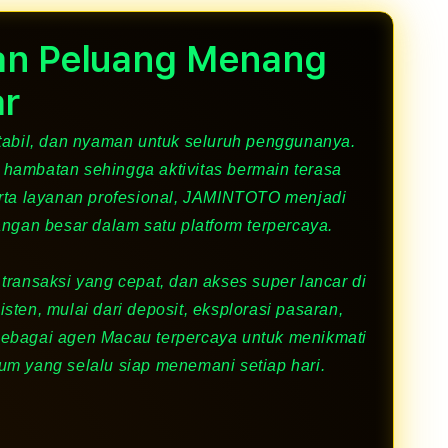
an Peluang Menang
ar
abil, dan nyaman untuk seluruh penggunanya.
 hambatan sehingga aktivitas bermain terasa
erta layanan profesional, JAMINTOTO menjadi
gan besar dalam satu platform terpercaya.
ransaksi yang cepat, dan akses super lancar di
ten, mulai dari deposit, eksplorasi pasaran,
sebagai agen Macau terpercaya untuk menikmati
um yang selalu siap menemani setiap hari.