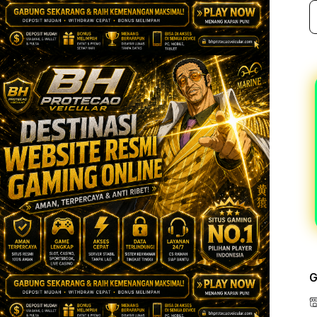
Open
media
5
in
modal
G