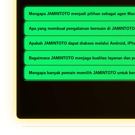
Mengapa JAMINTOTO menjadi pilihan sebagai agen Mac
JAMINTOTO menghadirkan platform modern 
Apa yang membuat pengalaman bermain di JAMINTOTO
profesional sehingga setiap aktivitas berma
Seluruh fitur dirancang dengan teknologi
Apakah JAMINTOTO dapat diakses melalui Android, iPh
sehingga pengguna dapat menikmati perma
Ya. Platform telah dioptimalkan agar berj
Bagaimana JAMINTOTO menjaga kualitas layanan dan pe
responsif membuat seluruh fitur tetap ny
JAMINTOTO terus melakukan pengembangan 
Mengapa banyak pemain memilih JAMINTOTO untuk berm
berkala agar pengalaman bermain tetap s
Karena JAMINTOTO menawarkan kombinasi 
peluang bermain yang lebih optimal sehin