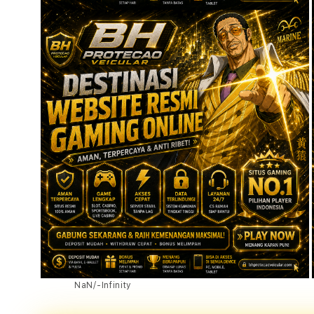
Open
media
6
in
modal
Open
of
NaN
/
-Infinity
media
8