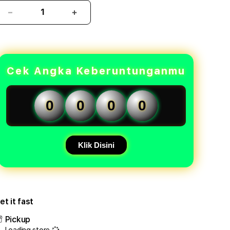
Decrease
Increase
quantity
quantity
for
for
JAMINTOTO
JAMINTOTO
-
-
Cek Angka Keberuntunganmu
Agen
Agen
Macau
Macau
Terpercaya
Terpercaya
0
0
0
0
dengan
dengan
Peluang
Peluang
Menang
Menang
Besar
Besar
Klik Disini
&
&
Akses
Akses
Super
Super
Lancar
Lancar
et it fast
Pickup