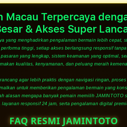
in
modal
 Macau Terpercaya deng
esar & Akses Super Lanc
a yang menghadirkan pengalaman bermain lebih cepat, st
erforma tinggi, setiap akses berlangsung responsif tanpa
n pasaran yang lengkap, sistem keamanan yang optimal, s
tamakan kualitas, kenyamanan, dan peluang meraih kemenan
ncang agar lebih praktis dengan navigasi ringan, proses t
ptimalkan untuk memberikan pengalaman bermain yang konsis
nilah alasan mengapa banyak pemain memilih JAMINTOTO 
ayanan responsif 24 jam, serta pengalaman digital premi
FAQ RESMI JAMINTOTO