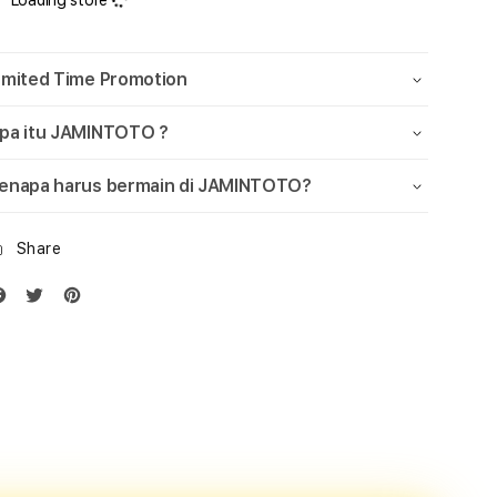
Loading store
imited Time Promotion
pa itu JAMINTOTO ?
enapa harus bermain di JAMINTOTO?
Share