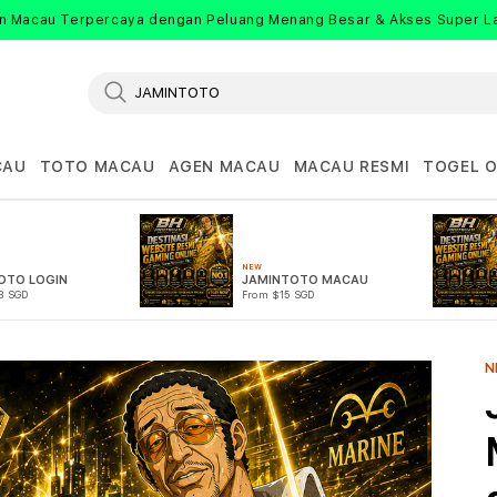
 Macau Terpercaya dengan Peluang Menang Besar & Akses Super L
CAU
TOTO MACAU
AGEN MACAU
MACAU RESMI
TOGEL O
NEW
OTO LOGIN
JAMINTOTO MACAU
8 SGD
From $15 SGD
N