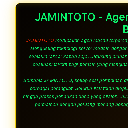
in
modal
JAMINTOTO - Agen
B
JAMINTOTO
merupakan agen Macau terpercay
Mengusung teknologi server modern dengan p
semakin lancar kapan saja. Didukung piliha
destinasi favorit bagi pemain yang mengu
Bersama JAMINTOTO, setiap sesi permainan dira
berbagai perangkat. Seluruh fitur telah dio
hingga proses penarikan dana yang efisien. I
permainan dengan peluang menang besar, l