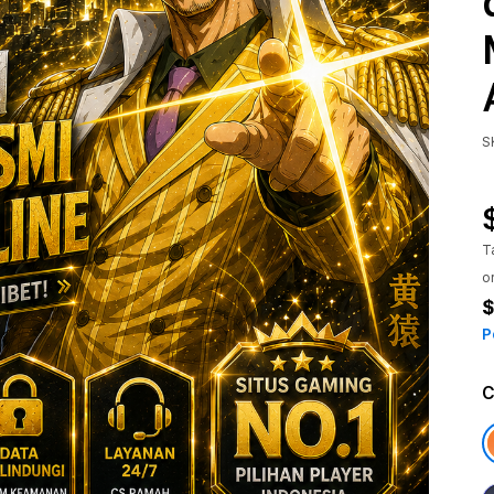
S
T
o
$
P
C