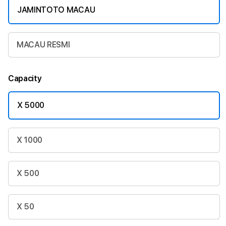
JAMINTOTO MACAU
MACAU RESMI
Capacity
X 5000
X 1000
X 500
X 50