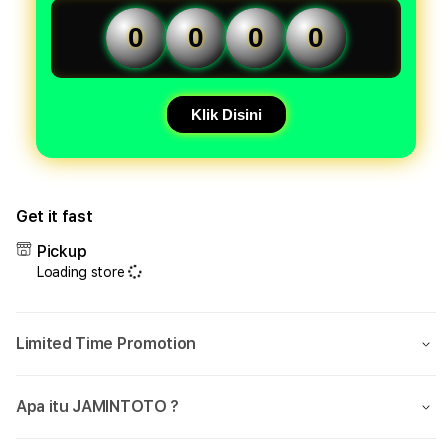
Terpercaya
Terp
dengan
deng
0
0
0
0
Peluang
Pelu
Menang
Men
Besar
Besa
&
&
Klik Disini
Akses
Akse
Super
Supe
Lancar
Lanc
Get it fast
Pickup
Loading store
Limited Time Promotion
Apa itu JAMINTOTO ?