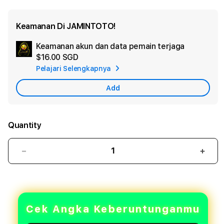
Keamanan Di JAMINTOTO!
Keamanan akun dan data pemain terjaga
Ad
$16.00 SGD
App
Pelajari Selengkapnya
Car
Add
Quantity
Decrease
Incr
quantity
quant
for
for
JAMINTOTO
JAM
-
-
Agen
Agen
Cek Angka Keberuntunganmu
Macau
Maca