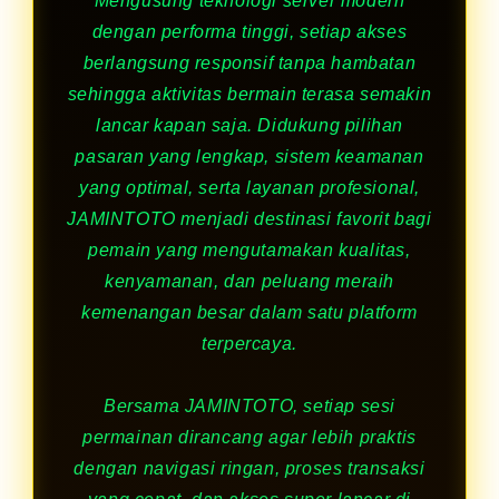
Mengusung teknologi server modern
dengan performa tinggi, setiap akses
berlangsung responsif tanpa hambatan
sehingga aktivitas bermain terasa semakin
lancar kapan saja. Didukung pilihan
pasaran yang lengkap, sistem keamanan
yang optimal, serta layanan profesional,
JAMINTOTO menjadi destinasi favorit bagi
pemain yang mengutamakan kualitas,
kenyamanan, dan peluang meraih
kemenangan besar dalam satu platform
terpercaya.
Bersama JAMINTOTO, setiap sesi
permainan dirancang agar lebih praktis
dengan navigasi ringan, proses transaksi