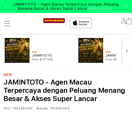
JAMINTOTO - Agen Macau Terpercaya dengan Peluang
Lo
Menang Besar & Akses Super Lancar
Daftar Disini !
Lo
in
NEW
NEW
JAMINTOTO
JAMINTOTO LO
From $777 SGD
From $888 SGD
NEW
JAMINTOTO - Agen Macau
Terpercaya dengan Peluang Menang
Besar & Akses Super Lancar
SKU:
7854960410
Barcode:
7854960410