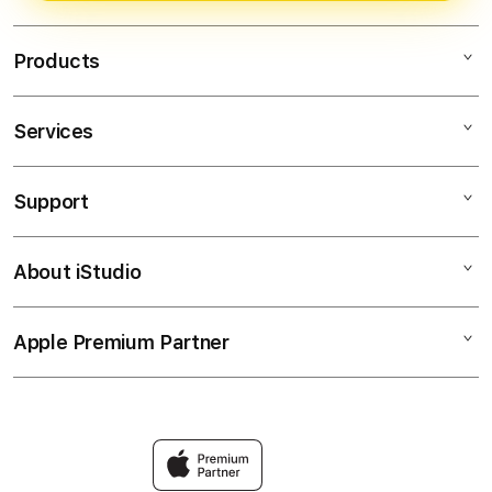
maksimal.
sehingga menjadi pilihan utama
banyak pemain yang mengutamakan
Products
kualitas layanan.
Services
JAMINTOTO
JAMINTOTO LOGIN
Support
AppleCare+
JAMINTOTO MACAU
Corporate
TOTO MACAU
About iStudio
My Account
Toto Macau
AGEN MACAU
Collection & Delivery
Elush Service Provider
MACAU RESMI
Apple Premium Partner
About Us
Returns & Exchanges
Financing Options
TOGEL ONLINE
Find an iStudio near you
Contact Us
Trade-in
AGEN MACAU TERPERCAYA
Why Shop at iStudio
FAQ
Traveller’s Reservation
Elush Corporate Website
Privacy Policy