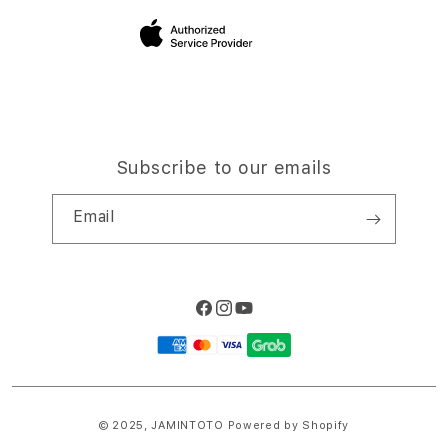
Site Terms of Use
Subscribe to our emails
Email
Facebook
Instagram
YouTube
Payment
methods
© 2025,
JAMINTOTO
Powered by Shopify