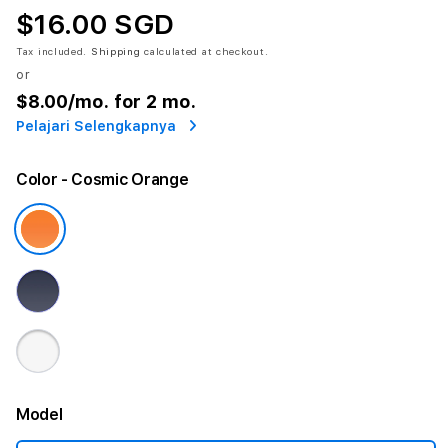
$16.00 SGD
Tax included.
Shipping
calculated at checkout.
or
$8.00
/mo. for 2 mo.
Pelajari Selengkapnya
Color
- Cosmic Orange
Model