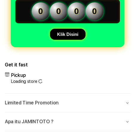
Terpercaya
Terp
dengan
deng
0
0
0
0
Peluang
Pelu
Menang
Men
Besar
Besa
&
&
Klik Disini
Akses
Akse
Super
Supe
Lancar
Lanc
Get it fast
Pickup
Loading store
Limited Time Promotion
Apa itu JAMINTOTO ?