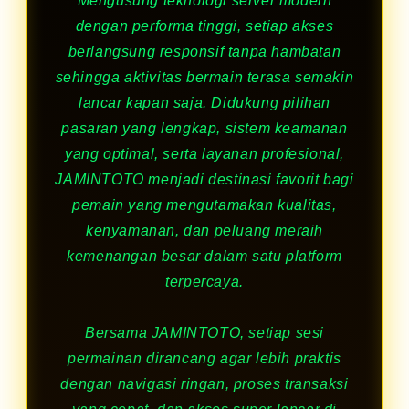
Mengusung teknologi server modern
dengan performa tinggi, setiap akses
berlangsung responsif tanpa hambatan
sehingga aktivitas bermain terasa semakin
lancar kapan saja. Didukung pilihan
pasaran yang lengkap, sistem keamanan
yang optimal, serta layanan profesional,
JAMINTOTO menjadi destinasi favorit bagi
pemain yang mengutamakan kualitas,
kenyamanan, dan peluang meraih
kemenangan besar dalam satu platform
terpercaya.
Bersama JAMINTOTO, setiap sesi
permainan dirancang agar lebih praktis
dengan navigasi ringan, proses transaksi