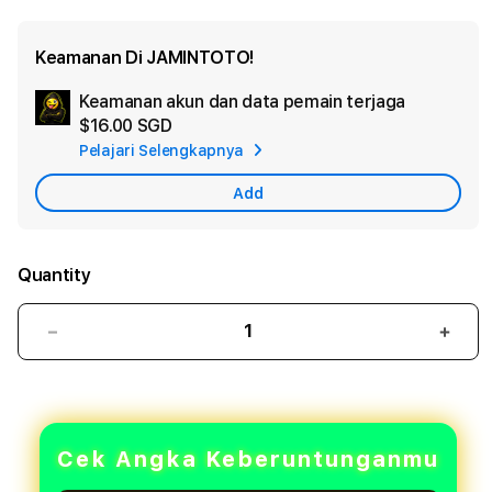
Keamanan Di JAMINTOTO!
Keamanan akun dan data pemain terjaga
Ad
$16.00 SGD
App
Pelajari Selengkapnya
Car
Add
Quantity
Decrease
Incr
quantity
quant
for
for
JAMINTOTO
JAM
-
-
Agen
Agen
Cek Angka Keberuntunganmu
Macau
Maca