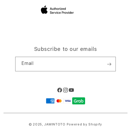
Site Terms of Use
Subscribe to our emails
Email
Facebook
Instagram
YouTube
Payment
methods
© 2025,
JAMINTOTO
Powered by Shopify