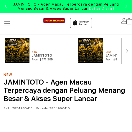
JAMINTOTO - Agen Macau Terpercaya dengan Peluang
Lo
Menang Besar & Akses Super Lancar
Daftar Disini !
Lo
in
NEW
NEW
JAMINTOTO
JAMINTOTO LO
From $777 SGD
From $888 SGD
NEW
JAMINTOTO - Agen Macau
Terpercaya dengan Peluang Menang
Besar & Akses Super Lancar
SKU:
7854960410
Barcode:
7854960410