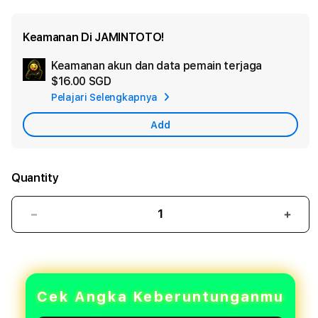
Keamanan Di JAMINTOTO!
Keamanan akun dan data pemain terjaga
Ad
$16.00 SGD
App
Pelajari Selengkapnya
Car
Add
Quantity
Decrease
Incr
quantity
quant
for
for
JAMINTOTO
JAM
-
-
Agen
Agen
Cek Angka Keberuntunganmu
Macau
Maca