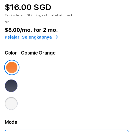
$16.00 SGD
Tax included.
Shipping
calculated at checkout.
or
$8.00
/mo. for 2 mo.
Pelajari Selengkapnya
Color
- Cosmic Orange
Model