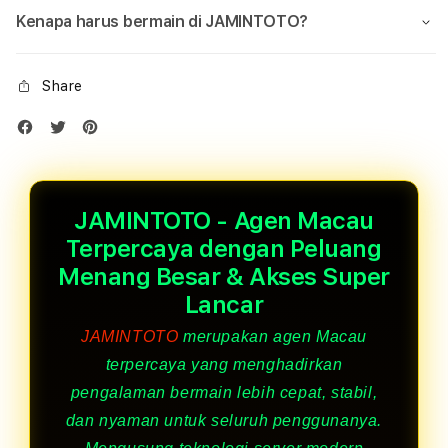
Kenapa harus bermain di JAMINTOTO?
Share
JAMINTOTO - Agen Macau
Terpercaya dengan Peluang
Menang Besar & Akses Super
Lancar
JAMINTOTO
merupakan agen Macau
terpercaya yang menghadirkan
pengalaman bermain lebih cepat, stabil,
dan nyaman untuk seluruh penggunanya.