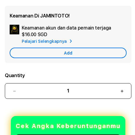
Keamanan Di JAMINTOTO!
Keamanan akun dan data pemain terjaga
Ad
$16.00 SGD
App
Pelajari Selengkapnya
Car
Add
Quantity
Decrease
Incr
quantity
quant
for
for
JAMINTOTO
JAM
-
-
Agen
Agen
Cek Angka Keberuntunganmu
Macau
Maca