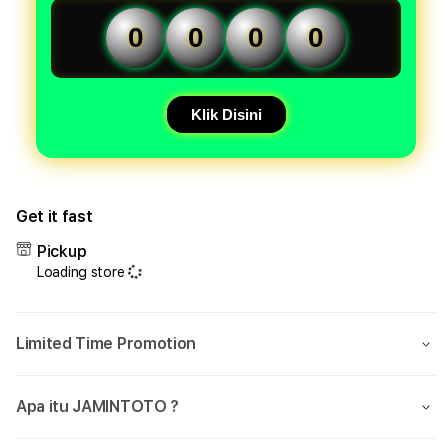
Terpercaya
Terp
dengan
deng
0
0
0
0
Peluang
Pelu
Menang
Men
Besar
Besa
&
&
Klik Disini
Akses
Akse
Super
Supe
Lancar
Lanc
Get it fast
Pickup
Loading store
Limited Time Promotion
Apa itu JAMINTOTO ?