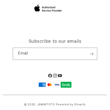
Site Terms of Use
Subscribe to our emails
Email
Facebook
Instagram
YouTube
Payment
methods
© 2025,
JAMINTOTO
Powered by Shopify