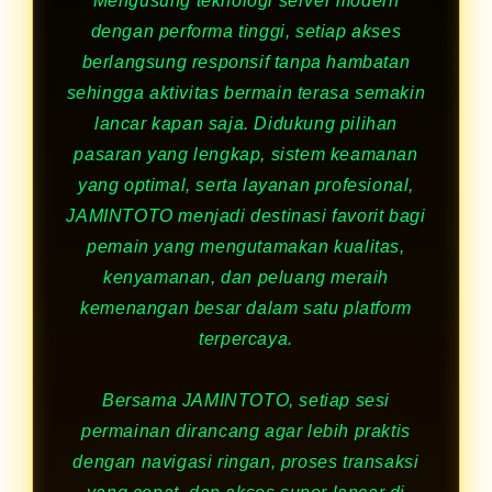
Mengusung teknologi server modern
dengan performa tinggi, setiap akses
berlangsung responsif tanpa hambatan
sehingga aktivitas bermain terasa semakin
lancar kapan saja. Didukung pilihan
pasaran yang lengkap, sistem keamanan
yang optimal, serta layanan profesional,
JAMINTOTO menjadi destinasi favorit bagi
pemain yang mengutamakan kualitas,
kenyamanan, dan peluang meraih
kemenangan besar dalam satu platform
terpercaya.
Bersama JAMINTOTO, setiap sesi
permainan dirancang agar lebih praktis
dengan navigasi ringan, proses transaksi