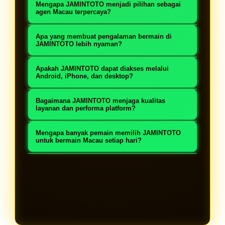
Mengapa JAMINTOTO menjadi pilihan sebagai
agen Macau terpercaya?
JAMINTOTO menghadirkan platform
Apa yang membuat pengalaman bermain di
modern dengan akses super lancar,
JAMINTOTO lebih nyaman?
pilihan pasaran yang lengkap, sistem
Seluruh fitur dirancang dengan
Apakah JAMINTOTO dapat diakses melalui
yang stabil, serta layanan profesional
teknologi yang responsif, waktu
Android, iPhone, dan desktop?
sehingga setiap aktivitas bermain
muat yang cepat, navigasi yang
Ya. Platform telah dioptimalkan agar
terasa lebih nyaman, praktis, dan
Bagaimana JAMINTOTO menjaga kualitas
ringan, dan performa server yang
berjalan mulus di Android, iPhone,
layanan dan performa platform?
konsisten setiap hari.
stabil sehingga pengguna dapat
tablet, laptop, maupun desktop.
JAMINTOTO terus melakukan
menikmati permainan tanpa
Mengapa banyak pemain memilih JAMINTOTO
Tampilan adaptif dan sistem yang
pengembangan teknologi,
untuk bermain Macau setiap hari?
gangguan di berbagai perangkat.
responsif membuat seluruh fitur
optimalisasi server, peningkatan
Karena JAMINTOTO menawarkan
tetap nyaman digunakan kapan saja.
kecepatan akses, serta pembaruan
kombinasi akses super cepat,
sistem secara berkala agar
pasaran yang lengkap, transaksi
pengalaman bermain tetap stabil,
praktis, sistem yang konsisten, serta
aman, dan memberikan kenyamanan
peluang bermain yang lebih optimal