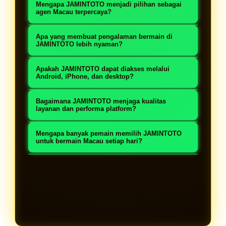
Mengapa JAMINTOTO menjadi pilihan sebagai
agen Macau terpercaya?
JAMINTOTO menghadirkan platform
Apa yang membuat pengalaman bermain di
modern dengan akses super lancar,
JAMINTOTO lebih nyaman?
pilihan pasaran yang lengkap, sistem
Seluruh fitur dirancang dengan
Apakah JAMINTOTO dapat diakses melalui
yang stabil, serta layanan profesional
teknologi yang responsif, waktu
Android, iPhone, dan desktop?
sehingga setiap aktivitas bermain
muat yang cepat, navigasi yang
Ya. Platform telah dioptimalkan agar
terasa lebih nyaman, praktis, dan
Bagaimana JAMINTOTO menjaga kualitas
ringan, dan performa server yang
berjalan mulus di Android, iPhone,
layanan dan performa platform?
konsisten setiap hari.
stabil sehingga pengguna dapat
tablet, laptop, maupun desktop.
JAMINTOTO terus melakukan
menikmati permainan tanpa
Mengapa banyak pemain memilih JAMINTOTO
Tampilan adaptif dan sistem yang
pengembangan teknologi,
untuk bermain Macau setiap hari?
gangguan di berbagai perangkat.
responsif membuat seluruh fitur
optimalisasi server, peningkatan
Karena JAMINTOTO menawarkan
tetap nyaman digunakan kapan saja.
kecepatan akses, serta pembaruan
kombinasi akses super cepat,
sistem secara berkala agar
pasaran yang lengkap, transaksi
pengalaman bermain tetap stabil,
praktis, sistem yang konsisten, serta
aman, dan memberikan kenyamanan
peluang bermain yang lebih optimal