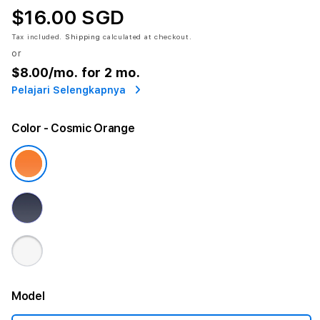
$16.00 SGD
Tax included.
Shipping
calculated at checkout.
or
$8.00
/mo. for 2 mo.
Pelajari Selengkapnya
Color
- Cosmic Orange
Model