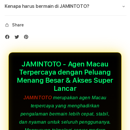
Kenapa harus bermain di JAMINTOTO?
Share
JAMINTOTO - Agen Macau
Terpercaya dengan Peluang
Menang Besar & Akses Super
Lancar
JAMINTOTO
merupakan agen Macau
terpercaya yang menghadirkan
pengalaman bermain lebih cepat, stabil,
dan nyaman untuk seluruh penggunanya.