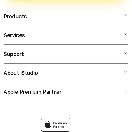
maksimal.
sehingga menjadi pilihan utama
banyak pemain yang mengutamakan
Products
kualitas layanan.
Services
JAMINTOTO
JAMINTOTO LOGIN
Support
AppleCare+
JAMINTOTO MACAU
Corporate
TOTO MACAU
About iStudio
My Account
Toto Macau
AGEN MACAU
Collection & Delivery
Elush Service Provider
MACAU RESMI
Apple Premium Partner
About Us
Returns & Exchanges
Financing Options
TOGEL ONLINE
Find an iStudio near you
Contact Us
Trade-in
AGEN MACAU TERPERCAYA
Why Shop at iStudio
FAQ
Traveller’s Reservation
Elush Corporate Website
Privacy Policy