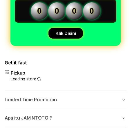
Terpercaya
Terp
dengan
deng
0
0
0
0
Peluang
Pelu
Menang
Men
Besar
Besa
&
&
Klik Disini
Akses
Akse
Super
Supe
Lancar
Lanc
Get it fast
Pickup
Loading store
Limited Time Promotion
Apa itu JAMINTOTO ?