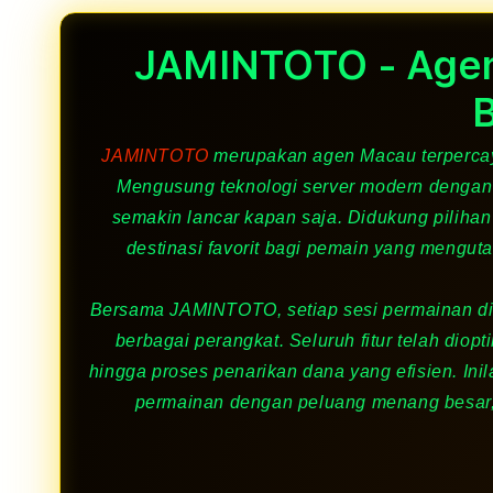
in
modal
JAMINTOTO - Agen
B
JAMINTOTO
merupakan agen Macau terpercay
Mengusung teknologi server modern dengan p
semakin lancar kapan saja. Didukung piliha
destinasi favorit bagi pemain yang mengu
Bersama JAMINTOTO, setiap sesi permainan dira
berbagai perangkat. Seluruh fitur telah dio
hingga proses penarikan dana yang efisien. I
permainan dengan peluang menang besar, l