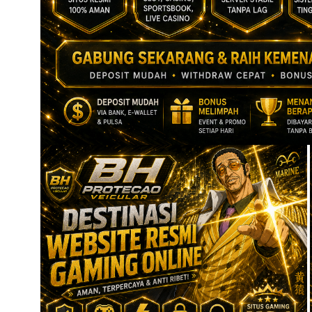
Open
media
1
in
modal