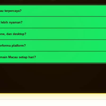
au terpercaya?
dengan akses super lancar, pilihan pasaran yang le
 lebih nyaman?
in terasa lebih nyaman, praktis, dan konsisten setiap h
 yang responsif, waktu muat yang cepat, navigasi yan
one, dan desktop?
inan tanpa gangguan di berbagai perangkat.
alan mulus di Android, iPhone, tablet, laptop, maupun
rforma platform?
aman digunakan kapan saja.
teknologi, optimalisasi server, peningkatan kecepa
ain Macau setiap hari?
tabil, aman, dan memberikan kenyamanan maksimal.
akses super cepat, pasaran yang lengkap, transaks
gga menjadi pilihan utama banyak pemain yang mengut