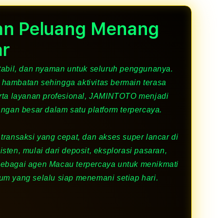
an Peluang Menang
ar
abil, dan nyaman untuk seluruh penggunanya.
 hambatan sehingga aktivitas bermain terasa
erta layanan profesional, JAMINTOTO menjadi
gan besar dalam satu platform terpercaya.
ransaksi yang cepat, dan akses super lancar di
ten, mulai dari deposit, eksplorasi pasaran,
sebagai agen Macau terpercaya untuk menikmati
um yang selalu siap menemani setiap hari.