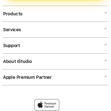
maksimal.
sehingga menjadi pilihan utama
banyak pemain yang mengutamakan
Products
kualitas layanan.
Services
JAMINTOTO
JAMINTOTO LOGIN
Support
AppleCare+
JAMINTOTO MACAU
Corporate
TOTO MACAU
About iStudio
My Account
Toto Macau
AGEN MACAU
Collection & Delivery
Elush Service Provider
MACAU RESMI
Apple Premium Partner
About Us
Returns & Exchanges
Financing Options
TOGEL ONLINE
Find an iStudio near you
Contact Us
Trade-in
AGEN MACAU TERPERCAYA
Why Shop at iStudio
FAQ
Traveller’s Reservation
Elush Corporate Website
Privacy Policy