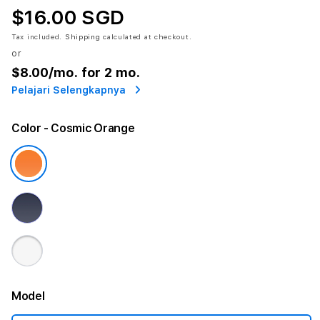
$16.00 SGD
Tax included.
Shipping
calculated at checkout.
or
$8.00
/mo. for 2 mo.
Pelajari Selengkapnya
Color
- Cosmic Orange
Model