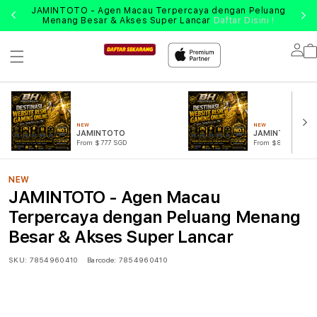
JAMINTOTO - Agen Macau Terpercaya dengan Peluang
Lo
Menang Besar & Akses Super Lancar
Daftar Disini !
Lo
in
NEW
NEW
JAMINTOTO
JAMINTOTO LO
From $777 SGD
From $888 SGD
NEW
JAMINTOTO - Agen Macau
Terpercaya dengan Peluang Menang
Besar & Akses Super Lancar
SKU:
7854960410
Barcode:
7854960410