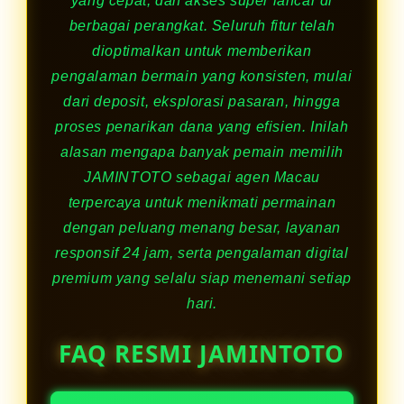
yang cepat, dan akses super lancar di
berbagai perangkat. Seluruh fitur telah
dioptimalkan untuk memberikan
pengalaman bermain yang konsisten, mulai
dari deposit, eksplorasi pasaran, hingga
proses penarikan dana yang efisien. Inilah
alasan mengapa banyak pemain memilih
JAMINTOTO sebagai agen Macau
terpercaya untuk menikmati permainan
dengan peluang menang besar, layanan
responsif 24 jam, serta pengalaman digital
premium yang selalu siap menemani setiap
hari.
FAQ RESMI JAMINTOTO