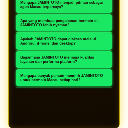
Mengapa JAMINTOTO menjadi pilihan sebagai
agen Macau terpercaya?
JAMINTOTO menghadirkan platform
Apa yang membuat pengalaman bermain di
modern dengan akses super lancar,
JAMINTOTO lebih nyaman?
pilihan pasaran yang lengkap, sistem
Seluruh fitur dirancang dengan
Apakah JAMINTOTO dapat diakses melalui
yang stabil, serta layanan profesional
teknologi yang responsif, waktu
Android, iPhone, dan desktop?
sehingga setiap aktivitas bermain
muat yang cepat, navigasi yang
Ya. Platform telah dioptimalkan agar
terasa lebih nyaman, praktis, dan
Bagaimana JAMINTOTO menjaga kualitas
ringan, dan performa server yang
berjalan mulus di Android, iPhone,
layanan dan performa platform?
konsisten setiap hari.
stabil sehingga pengguna dapat
tablet, laptop, maupun desktop.
JAMINTOTO terus melakukan
menikmati permainan tanpa
Mengapa banyak pemain memilih JAMINTOTO
Tampilan adaptif dan sistem yang
pengembangan teknologi,
untuk bermain Macau setiap hari?
gangguan di berbagai perangkat.
responsif membuat seluruh fitur
optimalisasi server, peningkatan
Karena JAMINTOTO menawarkan
tetap nyaman digunakan kapan saja.
kecepatan akses, serta pembaruan
kombinasi akses super cepat,
sistem secara berkala agar
pasaran yang lengkap, transaksi
pengalaman bermain tetap stabil,
praktis, sistem yang konsisten, serta
aman, dan memberikan kenyamanan
peluang bermain yang lebih optimal