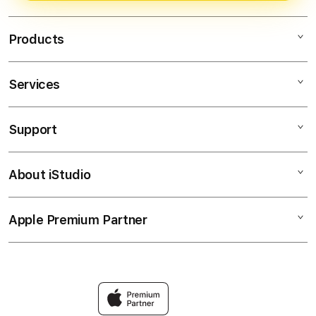
maksimal.
sehingga menjadi pilihan utama
banyak pemain yang mengutamakan
Products
kualitas layanan.
Services
JAMINTOTO
JAMINTOTO LOGIN
Support
AppleCare+
JAMINTOTO MACAU
Corporate
TOTO MACAU
About iStudio
My Account
Toto Macau
AGEN MACAU
Collection & Delivery
Elush Service Provider
MACAU RESMI
Apple Premium Partner
About Us
Returns & Exchanges
Financing Options
TOGEL ONLINE
Find an iStudio near you
Contact Us
Trade-in
AGEN MACAU TERPERCAYA
Why Shop at iStudio
FAQ
Traveller’s Reservation
Elush Corporate Website
Privacy Policy