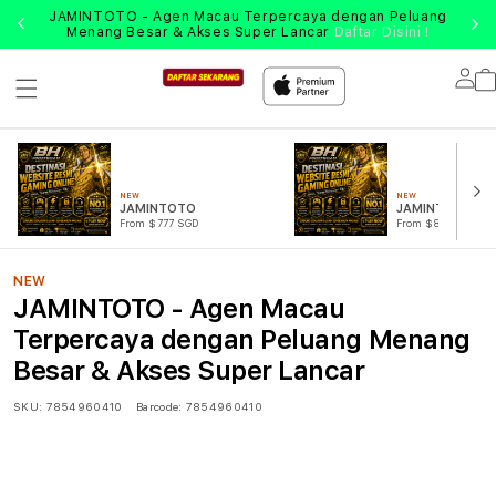
JAMINTOTO - Agen Macau Terpercaya dengan Peluang
Lo
Menang Besar & Akses Super Lancar
Daftar Disini !
Lo
in
NEW
NEW
JAMINTOTO
JAMINTOTO LO
From $777 SGD
From $888 SGD
NEW
JAMINTOTO - Agen Macau
Terpercaya dengan Peluang Menang
Besar & Akses Super Lancar
SKU:
7854960410
Barcode:
7854960410