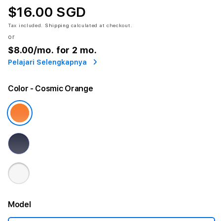
$16.00 SGD
Tax included.
Shipping
calculated at checkout.
or
$8.00
/mo. for 2 mo.
Pelajari Selengkapnya
Color
- Cosmic Orange
Model