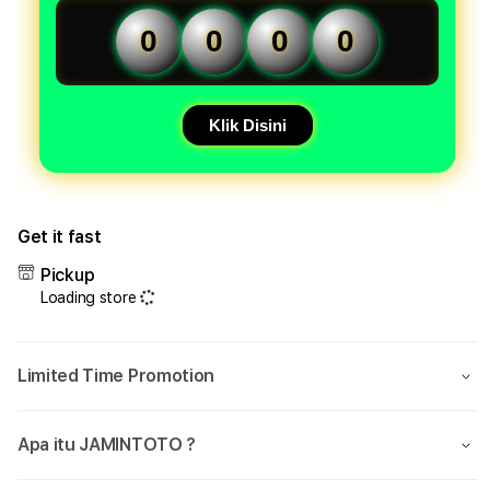
Terpercaya
Terp
dengan
deng
0
0
0
0
Peluang
Pelu
Menang
Men
Besar
Besa
&
&
Klik Disini
Akses
Akse
Super
Supe
Lancar
Lanc
Get it fast
Pickup
Loading store
Limited Time Promotion
Apa itu JAMINTOTO ?