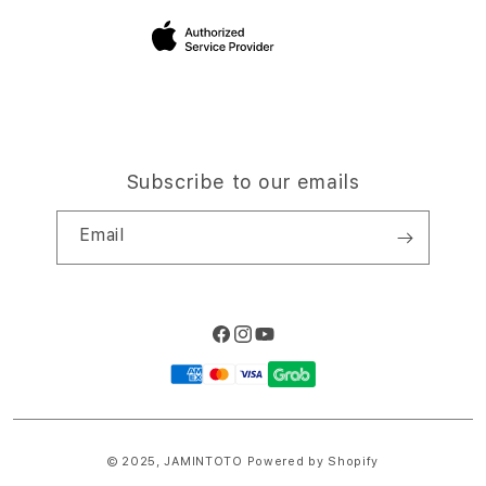
Site Terms of Use
Subscribe to our emails
Email
Facebook
Instagram
YouTube
Payment
methods
© 2025,
JAMINTOTO
Powered by Shopify