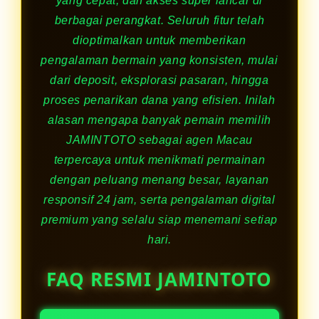
yang cepat, dan akses super lancar di
berbagai perangkat. Seluruh fitur telah
dioptimalkan untuk memberikan
pengalaman bermain yang konsisten, mulai
dari deposit, eksplorasi pasaran, hingga
proses penarikan dana yang efisien. Inilah
alasan mengapa banyak pemain memilih
JAMINTOTO sebagai agen Macau
terpercaya untuk menikmati permainan
dengan peluang menang besar, layanan
responsif 24 jam, serta pengalaman digital
premium yang selalu siap menemani setiap
hari.
FAQ RESMI JAMINTOTO