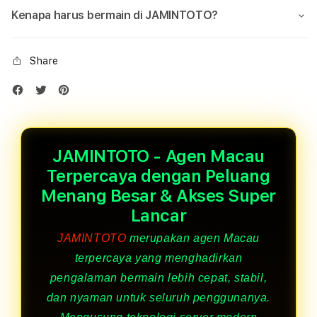
Kenapa harus bermain di JAMINTOTO?
Share
JAMINTOTO - Agen Macau
Terpercaya dengan Peluang
Menang Besar & Akses Super
Lancar
JAMINTOTO
merupakan agen Macau
terpercaya yang menghadirkan
pengalaman bermain lebih cepat, stabil,
dan nyaman untuk seluruh penggunanya.