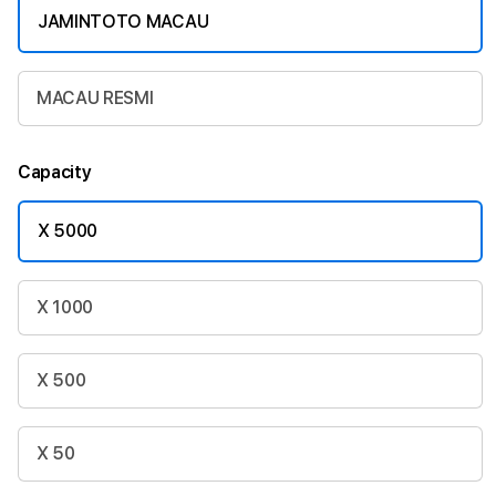
JAMINTOTO MACAU
MACAU RESMI
Capacity
X 5000
X 1000
X 500
X 50