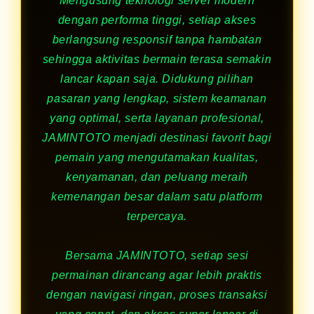
Mengusung teknologi server modern
dengan performa tinggi, setiap akses
berlangsung responsif tanpa hambatan
sehingga aktivitas bermain terasa semakin
lancar kapan saja. Didukung pilihan
pasaran yang lengkap, sistem keamanan
yang optimal, serta layanan profesional,
JAMINTOTO menjadi destinasi favorit bagi
pemain yang mengutamakan kualitas,
kenyamanan, dan peluang meraih
kemenangan besar dalam satu platform
terpercaya.
Bersama JAMINTOTO, setiap sesi
permainan dirancang agar lebih praktis
dengan navigasi ringan, proses transaksi