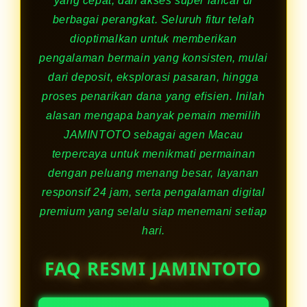
yang cepat, dan akses super lancar di
berbagai perangkat. Seluruh fitur telah
dioptimalkan untuk memberikan
pengalaman bermain yang konsisten, mulai
dari deposit, eksplorasi pasaran, hingga
proses penarikan dana yang efisien. Inilah
alasan mengapa banyak pemain memilih
JAMINTOTO sebagai agen Macau
terpercaya untuk menikmati permainan
dengan peluang menang besar, layanan
responsif 24 jam, serta pengalaman digital
premium yang selalu siap menemani setiap
hari.
FAQ RESMI JAMINTOTO