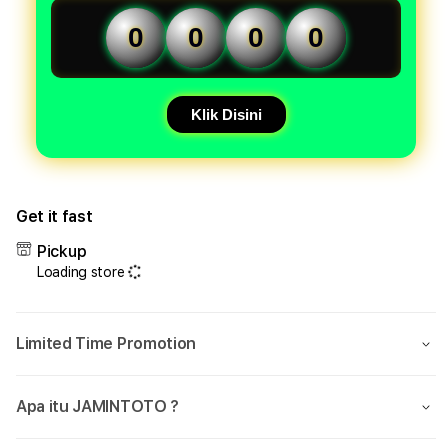
Terpercaya
Terp
dengan
deng
0
0
0
0
Peluang
Pelu
Menang
Men
Besar
Besa
&
&
Klik Disini
Akses
Akse
Super
Supe
Lancar
Lanc
Get it fast
Pickup
Loading store
Limited Time Promotion
Apa itu JAMINTOTO ?