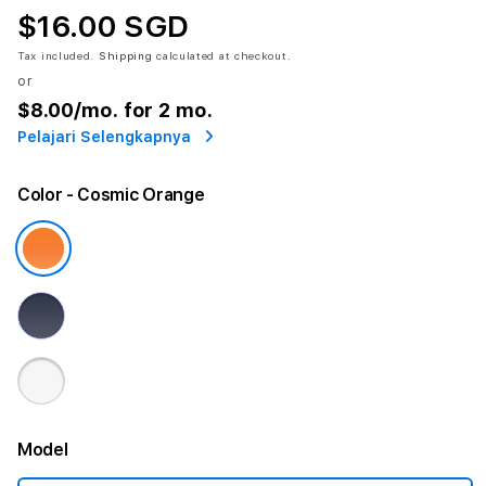
$16.00 SGD
Tax included.
Shipping
calculated at checkout.
or
$8.00
/mo. for 2 mo.
Pelajari Selengkapnya
Color
- Cosmic Orange
Model